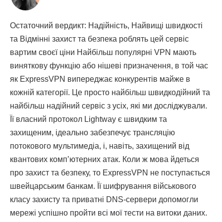
Остаточний вердикт: Надійність, Найвищі швидкості
та Відмінні захист та безпека роблять цей сервіс
вартим своєї ціни Найбільш популярні VPN мають
виняткову функцію або нішеві призначення, в той час
як ExpressVPN випереджає конкурентів майже в
кожній категорії. Це просто найбільш швидкодійний та
найбільш надійний сервіс з усіх, які ми досліджували.
Її власний протокол Lightway є швидким та
захищеним, ідеально забезпечує трансляцію
потокового мультимедіа, і, навіть, захищений від
квантових комп’ютерних атак. Коли ж мова йдеться
про захист та безпеку, то ExpressVPN не поступається
швейцарським банкам. Її шифрування військового
класу захисту та приватні DNS-сервери допомогли
мережі успішно пройти всі мої тести на витоки даних.