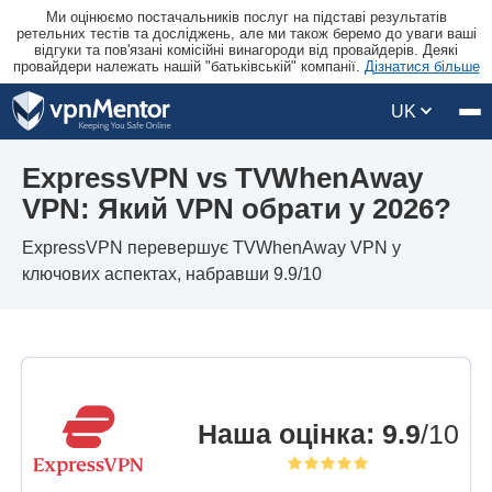
Ми оцінюємо постачальників послуг на підставі результатів
ретельних тестів та досліджень, але ми також беремо до уваги ваші
відгуки та пов'язані комісійні винагороди від провайдерів. Деякі
провайдери належать нашій "батьківській" компанії.
Дізнатися більше
UK
ExpressVPN vs TVWhenAway
VPN: Який VPN обрати у 2026?
ExpressVPN перевершує TVWhenAway VPN у
ключових аспектах, набравши 9.9/10
Наша оцінка
:
9.9
/10