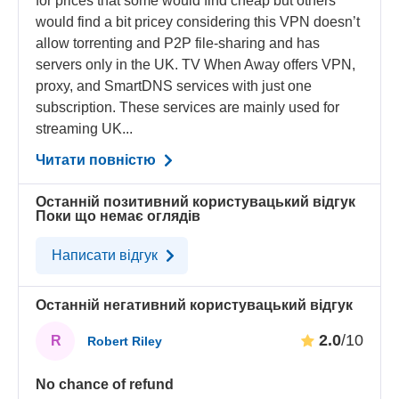
for prices that some would find cheap but others
would find a bit pricey considering this VPN doesn’t
allow torrenting and P2P file-sharing and has
servers only in the UK. TV When Away offers VPN,
proxy, and SmartDNS services with just one
subscription. These services are mainly used for
streaming UK...
Читати повністю
Останній позитивний користувацький відгук
Поки що немає оглядів
Написати відгук
Останній негативний користувацький відгук
2.0
/10
R
Robert Riley
No chance of refund