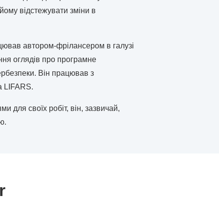
 йому відстежувати зміни в
цював автором-фрілансером в галузі
ання оглядів про програмне
бербезпеки. Він працював з
а LIFARS.
и для своїх робіт, він, зазвичай,
ю.
r