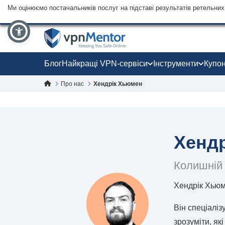
Ми оцінюємо постачальників послуг на підставі результатів ретельних 
Блог
Найкращі VPN-сервіси
Інструменти
Купо
Про нас
Хендрік Хьюмен
Хенд
Колишній
Хендрік Хьюм
Він спеціаліз
зрозуміти, як