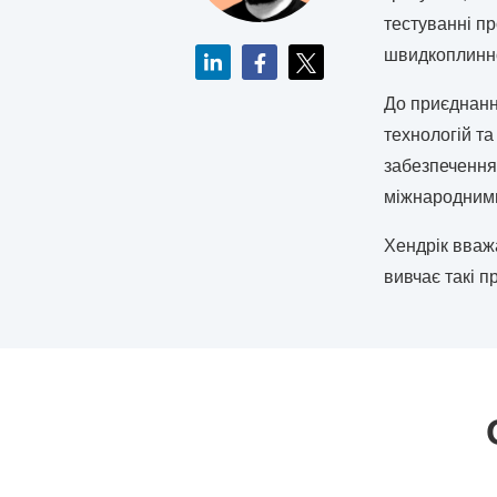
тестуванні пр
швидкоплинно
До приєднанн
технологій т
забезпечення 
міжнародними 
Хендрік вважа
вивчає такі п