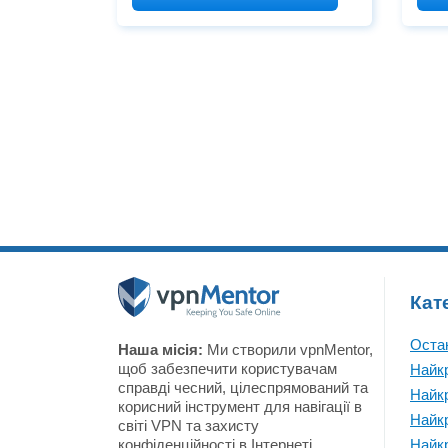
тенденцій та даних в
insp
Інтернеті. Як результат, ми
serv
виділили найбільш надійні
Swit
дослідницькі сайти, щоб
does
представити вам наступні
графіки. Згрупована за
загальною
Кат
Остан
Наша місія:
Ми створили vpnMentor,
щоб забезпечити користувачам
Найк
справді чесний, цілеспрямований та
Найк
корисний інструмент для навігації в
Найк
світі VPN та захисту
конфіденційності в Інтернеті.
Найк