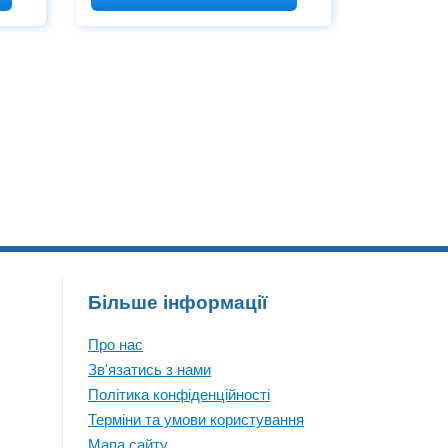
c
to “thousands” of unauthorized
he
users. The platform operated by
and,
the DHS’s Office of Intelligence
elers
and Analysis (I&A) contained
,
sensitive information shared
Більше інформації
Про нас
Зв'язатись з нами
Політика конфіденційності
Терміни та умови користування
Мапа сайту