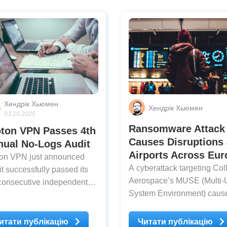
Хендрік Хьюмен
Хендрік Хьюмен
03.10.2025
Ransomware Attack
oton VPN Passes 4th
Causes Disruptions 
nual No-Logs Audit
Airports Across Eur
ton VPN just announced
A cyberattack targeting Col
 it successfully passed its
Aerospace’s MUSE (Multi-
consecutive independent
System Environment) caus
t of its no-logs policy.
major disruptions to check-
ied out by Securitum, the
and boarding systems acro
t involved a physical
итати публікацію
Читати публікацію