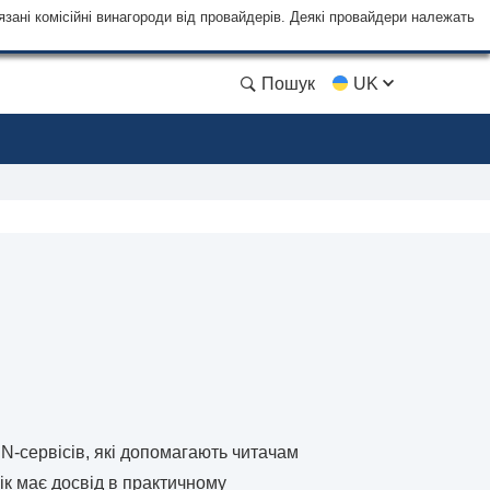
язані комісійні винагороди від провайдерів. Деякі провайдери належать
Пошук
UK
PN-сервісів, які допомагають читачам
рік має досвід в практичному