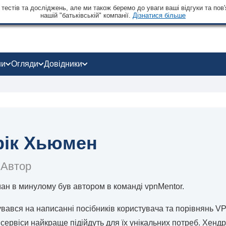
тестів та досліджень, але ми також беремо до уваги ваші відгуки та пов'
нашій "батьківській" компанії.
Дізнатися більше
ни
Огляди
Довідники
рік Хьюмен
 Автор
ан в минулому був автором в команді vpnMentor.
увався на написанні посібників користувача та порівнянь V
і сервіси найкраще підійдуть для їх унікальних потреб. Хенд