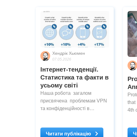
Хендрік Хьюмен
07.05.2026
Інтернет-тенденції.
Статистика та факти в
Pr
усьому світі
An
Наша робота загалом
Pro
присвячена проблемам VPN
that
та конфіденційності в
4th 
Інтернеті, однак сайт
audi
vpnMentor також є вашим
Carr
ресурсом для дослідження
audi
Читати публікацію
Ч