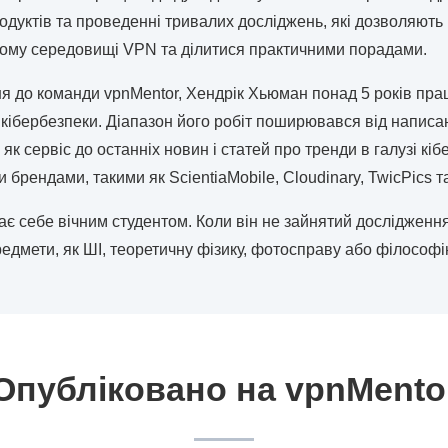
одуктів та проведенні тривалих досліджень, які дозволяють
му середовищі VPN та ділитися практичними порадами.
я до команди vpnMentor, Хендрік Хьюман понад 5 років пра
а кібербезпеки. Діапазон його робіт поширювався від напис
як сервіс до останніх новин і статей про тренди в галузі кі
брендами, такими як ScientiaMobile, Cloudinary, TwicPics т
є себе вічним студентом. Коли він не зайнятий дослідженням
редмети, як ШІ, теоретичну фізику, фотосправу або філософі
Опубліковано на vpnMento