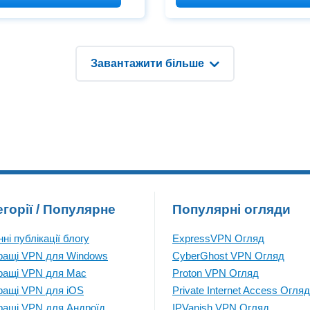
Europe. There were chaoti
ection of Proton VPN’s live
scenes at airports across t
er infrastructure in Zürich,
UK, Germany, Belgium, Irel
zerland, confirming that it
and other countries as trav
 not collect its users’
Завантажити більше
were left unable to check in
егорії / Популярне
Популярні огляди
ні публікації блогу
ExpressVPN Огляд
ращі VPN для Windows
CyberGhost VPN Огляд
ращі VPN для Mac
Proton VPN Огляд
ращі VPN для iOS
Private Internet Access Огляд
ращі VPN для Андроїд
IPVanish VPN Огляд