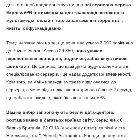
для того, щоб продемонструвати, що
всі серверна мережа
ExpressVPN оптимізована для трансляції потокового
мультимедіа, онлайн-ігор, завантаження торрентів і,
навіть, обфускації даних
.
Тому, незважаючи на те, що вона має усього 3 000 порівняно
до Private Internet Access 29 650,
вона уникає
переповнення серверів і, водночас, забезпечує високі
швидкості
. Це означає, що ваші дії не будуть залежати від
спеціалізованих серверів, і це надає додаткової впевненості.
Крім того, ви майже завжди зможете підключатися до
серверів; в мене рідко підключення тривало більше 2 секунд,
що набагато швидше, ніж в більшості інших VPN.
Вам на вибір запропонують безліч дата-центрів,
розташованих в багатьох країнах світу
, серед яких 6
Велика Британія, 62 США (у кожному штаті), та різні міста
Німеччини, Італії, Японії, Австралії та Канади, це перші які