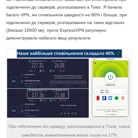
підключенні до серверів, розташованих в Токіо. Я бачила
Пінг
152 мс
145 мс
багато VPN, які сповільняли швидкості на 80% і більше, при
Австралія
підключенні до серверів, розташованих на таких відстанях
(близько 10000 км), проте ExpressVPN регулярно
Завантаження
142 Мбіт/с
87.54 Мбіт/с
демонструвала набагато вищі результати.
Вивантаження
115.86 Мбіт/с
11.23 Мбіт/с
Пінг
173 мс
193 мс
Сингапур
Завантаження
150.43 Мбіт/с
128.44 Мбіт/с
Вивантаження
85.31 Мбіт/с
10.25 Мбіт/с
Пінг
211 мс
208 мс
При підключенні до серверу, розташованого в Токіо, наша
швидкість вивантаження впала лише на 17%