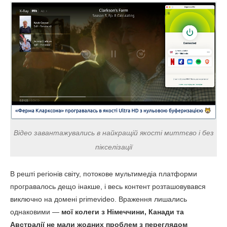
Відео завантажувались в найкращій якості миттєво і без
пікселізації
В решті регіонів світу, потокове мультимедіа платформи
програвалось дещо інакше, і весь контент розташовувався
виключно на домені primevideo. Враження лишались
однаковими —
мої колеги з Німеччини, Канади та
Австралії не мали жодних проблем з переглядом