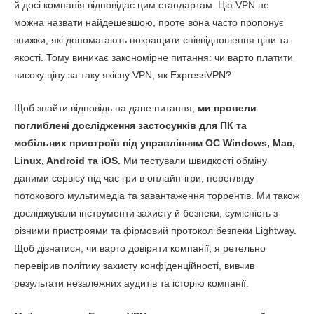
й досі компанія відповідає цим стандартам. Цю VPN не
Геймінг
9.5
можна назвати найдешевшою, проте вона часто пропонує
знижки, які допомагають покращити співвідношення ціни та
Серверна мережа
9.6
якості. Тому виникає закономірне питання: чи варто платити
Безпека
10.0
високу ціну за таку якісну VPN, як ExpressVPN?
Приватність
10.0
Щоб знайти відповідь на дане питання,
ми провели
Торренти
10.0
поглиблені дослідження застосунків для ПК та
мобільних пристроїв під управлінням ОС Windows, Mac,
Встановлення та додатки
10.0
Linux, Android та iOS.
Ми тестували швидкості обміну
Ціни
9.4
даними сервісу під час гри в онлайн-ігри, перегляду
Надійність та підтримка
10.0
потокового мультимедіа та завантаження торрентів. Ми також
досліджували інструменти захисту й безпеки, сумісність з
різними пристроями та фірмовий протокол безпеки Lightway.
Щоб дізнатися, чи варто довіряти компанії, я ретельно
перевірив політику захисту конфіденційності, вивчив
результати незалежних аудитів та історію компанії.