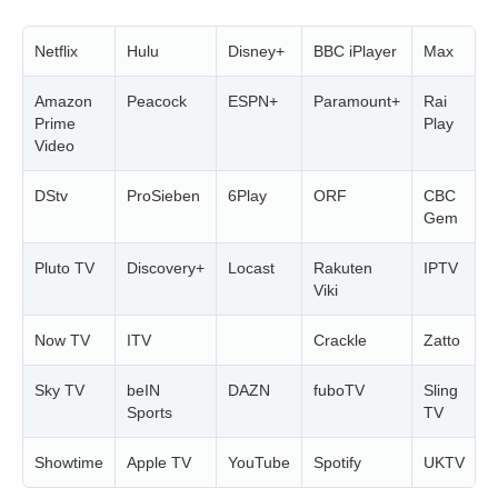
Netflix
Hulu
Disney+
BBC iPlayer
Max
C
Amazon
Peacock
ESPN+
Paramount+
Rai
G
Prime
Play
Video
DStv
ProSieben
6Play
ORF
CBC
V
Gem
Pluto TV
Discovery+
Locast
Rakuten
IPTV
A
Viki
Now TV
ITV
Crackle
Zatto
C
Sky TV
beIN
DAZN
fuboTV
Sling
K
Sports
TV
Showtime
Apple TV
YouTube
Spotify
UKTV
C