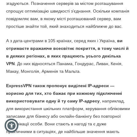
згадуються. Позначення серверів за містом розташування
спрощує оптимізацію швидкості з’єднання. Оскільки компанія
повідомляє вам, в якому місті розташований сервер, вам
простіше знайти той, який знаходиться найближче до вас.
А з дата-центрами в 105 країнах, серед яких і Україна,
ви
отримаєте вражаюче всесвітнє покриття, в тому числі й
в деяких регіонах, в яких працюють усього декілька
VPN
. До них відносяться Панама, Гондурас, Ливан, Кенія,
Макау, Монголія, Арменія та Мальта.
ExpressVPN також пропонує виділені IP-адреси —
корисно для тих, хто бажає при кожному підключенні
використовувати одну й ту саму IP-адресу
, наприклад,
для використання шкільних платформ, керування обліковими
записами для бізнесу або онлайн-банкінгу без повторної
верифікації особи. Вони стають в нагоді та є дуже
практичними в ситуаціях, де найбільше значення мають