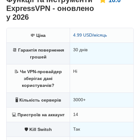
10.0
ExpressVPN - оновлено
у 2026
4.99 USD/місяць
💸
Ціна
30 днів
📆
Гарантія повернення
грошей
Ні
📝
Чи VPN-провайдер
зберігає дані
користувачів?
3000+
🖥
Кількість серверів
14
💻
Пристроїв на аккаунт
Так
🛡
Kill Switch