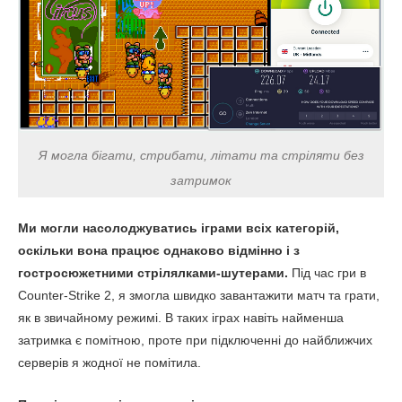
Я могла бігати, стрибати, літати та стріляти без
затримок
Ми могли насолоджуватись іграми всіх категорій,
оскільки вона працює однаково відмінно і з
гостросюжетними стрілялками-шутерами.
Під час гри в
Counter-Strike 2, я змогла швидко завантажити матч та грати,
як в звичайному режимі. В таких іграх навіть найменша
затримка є помітною, проте при підключенні до найближчих
серверів я жодної не помітила.