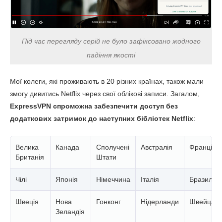
Під час перегляду серій не було зафіксовано жодного
падіння якості
Мої колеги, які проживають в 20 різних країнах, також мали
змогу дивитись Netflix через свої облікові записи. Загалом,
ExpressVPN спроможна забезпечити доступ без
додаткових затримок до наступних бібліотек Netflix
:
Велика
Канада
Сполучені
Австралія
Франція
Британія
Штати
Чілі
Японія
Німеччина
Італія
Бразилія
Швеція
Нова
Гонконг
Нідерланди
Швейцарі
Зеландія