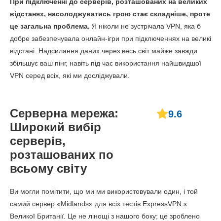
При підключенні до серверів, розташованих на великих
відстанях, насолоджуватись грою стає складніше, проте
це загальна проблема.
Я ніколи не зустрічала VPN, яка б
добре забезпечувала онлайн-ігри при підключеннях на великі
відстані. Надсилання даних через весь світ майже завжди
збільшує ваш пінг, навіть під час використання найшвидшої
VPN серед всіх, які ми досліджували.
Серверна мережа:
9.6
Широкий вибір
серверів,
розташованих по
всьому світу
Ви могли помітити, що ми ми використовували один, і той
самий сервер «Midlands» для всіх тестів ExpressVPN з
Великої Британії. Це не лінощі з нашого боку; це зроблено