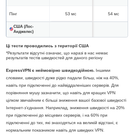
Пінг
53 мс
54 мс
США (Лос-
Анджелес)
Завантаження
169.57 Мбіт/с
161.10 Мбіт/с
Ці тести проводились з території США
*Результати відсутні означає, що наразі в нас немає
Вивантаження
66.42 Мбіт/с
103.06 Мбіт/с
результатів тестів швидкостей для даного регіону
Пінг
42 мс
42 мс
ExpressVPN є неймовірно швидкодійною.
Іншими
словами, швидкості дуже рідко падали більш, ніж на 40%,
США (Нью-Йорк)
навіть при підключенні до найвіддаленіших серверів. Для
порівняння мушу зазначити, що навіть для кращих VPN
Завантаження
175.09 Мбіт/с
80.67 Мбіт/с
цілком звичайним є більші зниження вашої базової швидкості
Інтернет-з’єднання. Наприклад, зниження швидкості на 20%
Результати
Вивантаження
46.30 Мбіт/с
відсутні*
при підключенні до місцевих серверів, і на 60% при
підключенні до тих, які знаходяться на великій відстані, є
Пінг
45 мс
65 мс
нормальним показником навіть для швидких VPN.