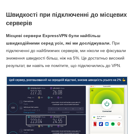
Канада
Швидкості при підключенні до місцевих
Завантаження
158 Мбіт/с
8.23 Мбіт/с
серверів
Вивантаження
80.81 Мбіт/с
8.39 Мбіт/с
Місцеві сервери ExpressVPN були найбільш
швидкодійними серед усіх, які ми досліджували.
При
Пінг
50 мс
64 мс
підключенні до найближчих серверів, ми ніколи не фіксували
зниження швидкості більш, ніж на 5%. Це достатньо високий
Бразилія
результат, ви навіть не помітите, що підключились до VPN.
Завантаження
139.03 Мбіт/с
186.87 Мбіт/с
Вивантаження
68.73 Мбіт/с
63.28 Мбіт/с
Пінг
228 мс
150 мс
Велика Британія