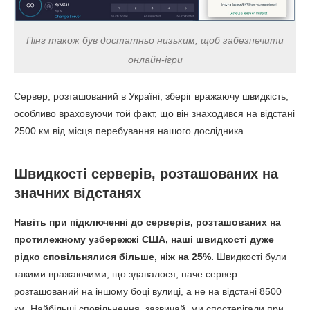
Завантаження
133.12 Мбіт/с
70.57 Мбіт/с
Вивантаження
89.52 Мбіт/с
102.14 Мбіт/с
Пінг також був достатньо низьким, щоб забезпечити
онлайн-ігри
Пінг
115 мс
114 мс
Франція
Сервер, розташований в Україні, зберіг вражаючу швидкість,
особливо враховуючи той факт, що він знаходився на відстані
Завантаження
158.51 Мбіт/с
111.83 Мбіт/с
2500 км від місця перебування нашого дослідника.
Вивантаження
62.77 Мбіт/с
95.40 Мбіт/с
Швидкості серверів, розташованих на
значних відстанях
Пінг
118 мс
120 мс
Навіть при підключенні до серверів, розташованих на
Японія
протилежному узбережжі США, наші швидкості дуже
рідко сповільнялися більше, ніж на 25%.
Швидкості були
Завантаження
134.14 Мбіт/с
166.18 Мбіт/с
такими вражаючими, що здавалося, наче сервер
Результати
Вивантаження
42.65 Мбіт/с
розташований на іншому боці вулиці, а не на відстані 8500
відсутні*
км. Найбільші сповільнення, зазвичай, ми спостерігали при