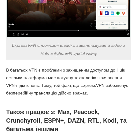
ExpressVPN спроможні швидко завантажувати відео з
Hulu в будь-якій країні світу
В багатьох VPN є проблеми з захищеним доступом до Hulu,
оскільки платформа має потужну технологію з виявлення
VPN-підключень. Тому, той факт, що ExpressVPN забезпечує
безперебійну трансляцію дійсно вражає.
Також працює з: Max, Peacock,
Crunchyroll, ESPN+, DAZN, RTL, Kodi, та
багатьма іншими