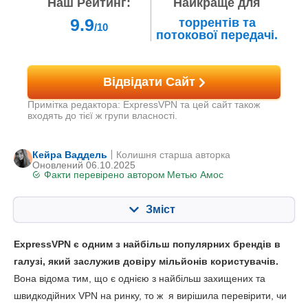
Наш Рейтинг:
Найкраще для
9.9
торрентів та
/10
потокової передачі.
Відвідати Сайт
Примітка редактора: ExpressVPN та цей сайт також
входять до тієї ж групи власності.
Кейра Ваддель
Колишня старша авторка
Оновлений 06.10.2025
Факти перевірено автором
Метью Амос
Зміст
Зміст:
Наша оцінка:
ExpressVPN є одним з найбільш популярних брендів в
Ключові характеристики
10.0
галузі, який заслужив довіру мільйонів користувачів.
Вона відома тим, що є однією з найбільш захищених та
Потокова трансляція
10.0
швидкодійних VPN на ринку, то ж я вирішила перевірити, чи
Швидкість
10.0