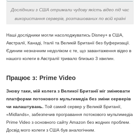
Дослідники з США отримали чудову якість відео під час
використання серверів, розташованих по всій країні
Наші дослідники могли насолоджуватись Disney+ в США,
Австралії, Канаді, Італії та Великій Британії без буферизації.
Єдиним незначним недоліком є те, що завантаження відео в
нашого колеги в Австралії тривало близько 3 хвилин.
Працює з: Prime Video
Знову таки, мій колега з Великої Британії міг змінювати
платформи потокового мультимедіа без зміни серверів
чи налаштувань.
Той самий сервер у Великій Британії,
«Midlands», забезпечив програвання потокового мультимедіа
Prime Video з основного сайту Amazon без жодних проблем.
Досвід мого колеги з США був аналогічним.