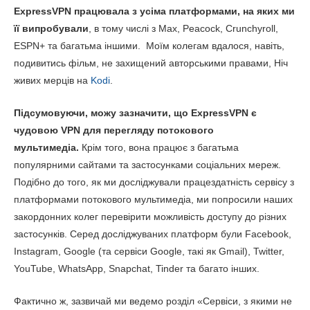
ExpressVPN працювала з усіма платформами, на яких ми
її випробували
, в тому числі з Max, Peacock, Crunchyroll,
ESPN+ та багатьма іншими. Моїм колегам вдалося, навіть,
подивитись фільм, не захищений авторськими правами, Ніч
живих мерців на
Kodi
.
Підсумовуючи, можу зазначити, що ExpressVPN є
чудовою VPN для перегляду потокового
мультимедіа.
Крім того, вона працює з багатьма
популярними сайтами та застосунками соціальних мереж.
Подібно до того, як ми досліджували працездатність сервісу з
платформами потокового мультимедіа, ми попросили наших
закордонних колег перевірити можливість доступу до різних
застосунків. Серед досліджуваних платформ були Facebook,
Instagram, Google (та сервіси Google, такі як Gmail), Twitter,
YouTube, WhatsApp, Snapchat, Tinder та багато інших.
Фактично ж, зазвичай ми ведемо розділ «Сервіси, з якими не