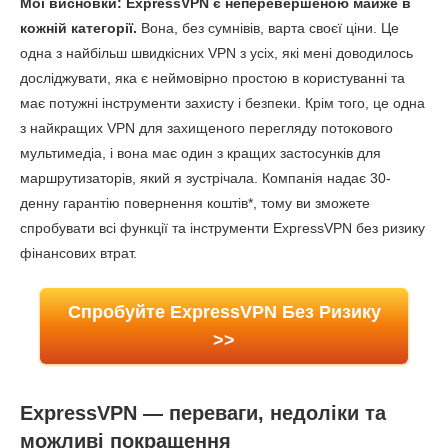
Мої висновки: ExpressVPN є неперевершеною майже в
кожній категорії.
Вона, без сумнівів, варта своєї ціни. Це
одна з найбільш швидкісних VPN з усіх, які мені доводилось
досліджувати, яка є неймовірно простою в користуванні та
має потужні інструменти захисту і безпеки. Крім того, це одна
з найкращих VPN для захищеного перегляду потокового
мультимедіа, і вона має один з кращих застосунків для
маршрутизаторів, який я зустрічала. Компанія надає 30-
денну гарантію повернення коштів
*
, тому ви зможете
спробувати всі функції та інструменти ExpressVPN без ризику
фінансових втрат.
Спробуйте ExpressVPN Без Ризику
>>
ExpressVPN — переваги, недоліки та
можливі покращення