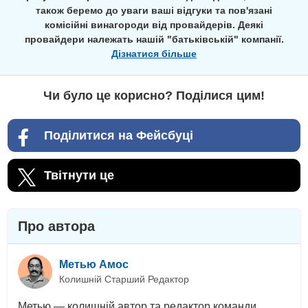
також беремо до уваги ваші відгуки та пов'язані
комісійні винагороди від провайдерів. Деякі
провайдери належать нашій "батьківській" компанії.
Дізнатися більше
Чи було це корисно? Поділися цим!
Поділитися на Фейсбуці
Твітнути це
Про автора
Метью Амос
Колишній Старший Редактор
Метью — колишній автор та редактор команди