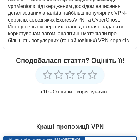
vpnMentor з підтвердженим досвідом написання
деталізованих аналізів найбільш популярних VPN-
сервісів, серед яких ExpressVPN та CyberGhost.
Його рівень експертних знань дозволяє надавати
користувачам вагомі аналітичні матеріали про
більшість популярних (та найновіших) VPN-сервісів.
Сподобалася стаття? Оцініть її!
з 10 - Оцінили
користувачів
Кращі пропозиції VPN
Містить 4 місяці користування БЕЗКОШТОВНО!