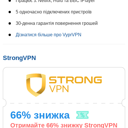
Працює з: Netflix, Hulu та BBC iPlayer
5 одночасно підключених пристроїв
30-денна гарантія повернення грошей
Дізнатися більше про VyprVPN
StrongVPN
66
% знижка
Отримайте
66
% знижку StrongVPN