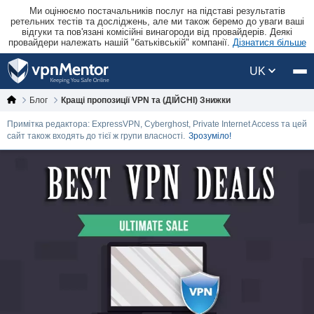
Ми оцінюємо постачальників послуг на підставі результатів
ретельних тестів та досліджень, але ми також беремо до уваги ваші
відгуки та пов'язані комісійні винагороди від провайдерів. Деякі
провайдери належать нашій "батьківській" компанії.
Дізнатися більше
UK
Блог
Кращі пропозиції VPN та (ДІЙСНІ) Знижки
Примітка редактора: ExpressVPN, Cyberghost, Private Internet Access та цей
сайт також входять до тієї ж групи власності.
Зрозуміло!