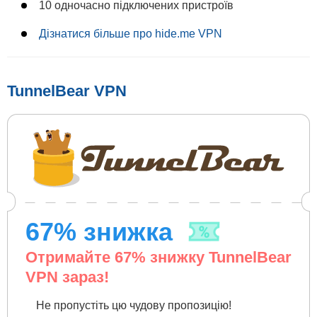
10 одночасно підключених пристроїв
Дізнатися більше про hide.me VPN
TunnelBear VPN
67
% знижка
Отримайте
67
% знижку TunnelBear
VPN зараз!
Не пропустіть цю чудову пропозицію!