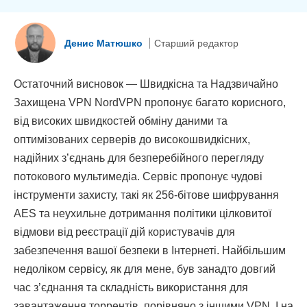
Денис Матюшко
Старший редактор
Остаточний висновок — Швидкісна та Надзвичайно
Захищена VPN NordVPN пропонує багато корисного,
від високих швидкостей обміну даними та
оптимізованих серверів до високошвидкісних,
надійних з’єднань для безперебійного перегляду
потокового мультимедіа. Сервіс пропонує чудові
інструменти захисту, такі як 256-бітове шифрування
AES та неухильне дотримання політики цілковитої
відмови від реєстрації дій користувачів для
забезпечення вашої безпеки в Інтернеті. Найбільшим
недоліком сервісу, як для мене, був занадто довгий
час з’єднання та складність використання для
завантаження торрентів, порівняно з іншими VPN. І на