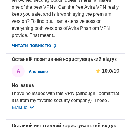
renowned security option doesn't mean it makes
one of the best VPNs. Can the free Avira VPN really
keep you safe, and is it worth trying the premium
version? To find out, I ran extensive tests on
everything both versions of Avira Phantom VPN
provide. That meant...
Читати повністю
Останній позитивний користувацький відгук
10.0
/10
А
Анонімно
No issues
I have no issues with this VPN (although I admit that
it is from my favorite security company). Those
...
Більше
Останній негативний користувацький відгук