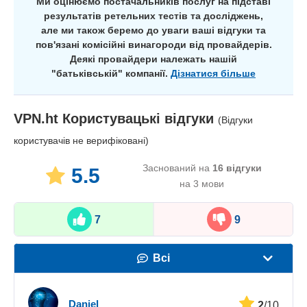
Ми оцінюємо постачальників послуг на підставі
результатів ретельних тестів та досліджень,
але ми також беремо до уваги ваші відгуки та
пов'язані комісійні винагороди від провайдерів.
Деякі провайдери належать нашій
"батьківській" компанії.
Дізнатися більше
VPN.ht
Користувацькі відгуки
(Відгуки
користувачів не верифіковані)
Заснований на
16
відгуки
5.5
на 3 мови
7
9
Всі
Швидкість
Daniel
2
/10