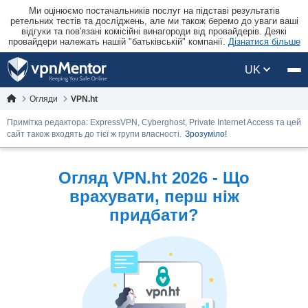
Ми оцінюємо постачальників послуг на підставі результатів
ретельних тестів та досліджень, але ми також беремо до уваги ваші
відгуки та пов'язані комісійні винагороди від провайдерів. Деякі
провайдери належать нашій "батьківській" компанії.
Дізнатися більше
UK
Огляди
VPN.ht
Примітка редактора: ExpressVPN, Cyberghost, Private Internet Access та цей
сайт також входять до тієї ж групи власності.
Зрозуміло!
Огляд VPN.ht 2026 - Що
врахувати, перш ніж
придбати?