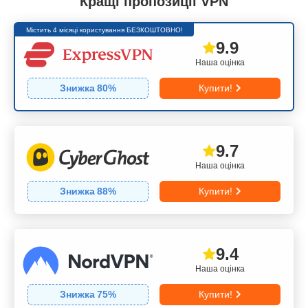
Кращі пропозиції VPN
Містить 4 місяці користування БЕЗКОШТОВНО!
9.9
Наша оцінка
Знижка
80
%
Купити!
9.7
Наша оцінка
Знижка
88
%
Купити!
9.4
Наша оцінка
Знижка
75
%
Купити!