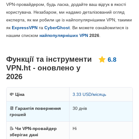
VPN-провайдером, будь ласка, додайте ваш відгук в якості
Встановлення та додатки
8.0
користувача. Незабаром, ми надамо деталізований огляд
Ціни
6.6
експерта, як ми робили це із найпопулярнішими VPN, такими
Надійність та підтримка
6.4
як
ExpressVPN
та
CyberGhost
. Ви можете ознайомитися із
нашим списком
найпопулярніших VPN
2026
.
Функції та інструменти
6.8
VPN.ht - оновлено у
2026
💸
Ціна
3.33 USD/місяць
📆
Гарантія повернення
30 днів
грошей
📝
Чи VPN-провайдер
Ні
зберігає дані