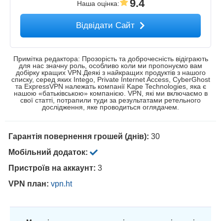
9.4
Наша оцінка
:
Відвідати Сайт
Примітка редактора: Прозорість та доброчесність відіграють
для нас значну роль, особливо коли ми пропонуємо вам
добірку кращих VPN.Деякі з найкращих продуктів з нашого
списку, серед яких Intego, Private Internet Access, CyberGhost
та ExpressVPN належать компанії Kape Technologies, яка є
нашою «батьківською» компанією. VPN, які ми включаємо в
свої статті, потрапили туди за результатами ретельного
дослідження, яке проводиться оглядачем.
Гарантія повернення грошей (днів):
30
Мобільний додаток:
Пристроїв на аккаунт:
3
VPN план:
vpn.ht