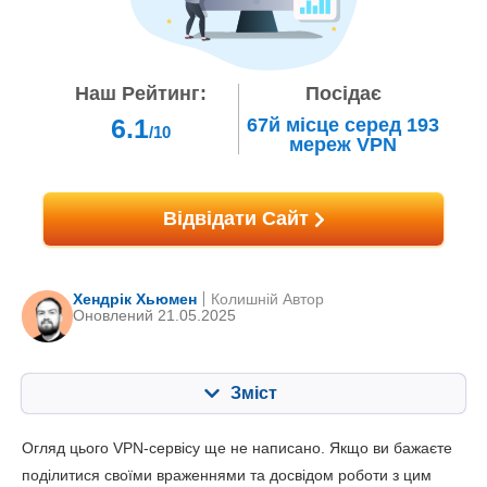
Наш Рейтинг:
Посідає
6.1
67й
місце серед
193
/10
мереж VPN
Відвідати Сайт
Хендрік Хьюмен
Колишній Автор
Оновлений 21.05.2025
Зміст
Зміст:
Наша оцінка:
Огляд цього VPN-сервісу ще не написано. Якщо ви бажаєте
Ключові характеристики
6.8
поділитися своїми враженнями та досвідом роботи з цим