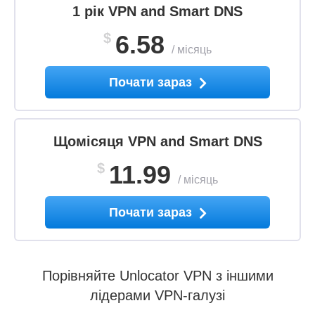
1 рік VPN and Smart DNS
$
6.58
/
місяць
Почати зараз
Щомісяця VPN and Smart DNS
$
11.99
/
місяць
Почати зараз
Порівняйте Unlocator VPN з іншими
лідерами VPN-галузі