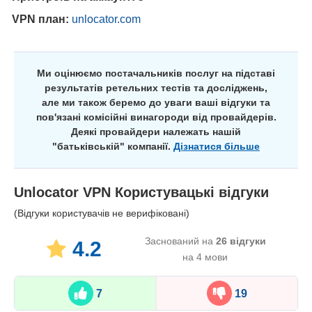
VPN план:
unlocator.com
Ми оцінюємо постачальників послуг на підставі
результатів ретельних тестів та досліджень,
але ми також беремо до уваги ваші відгуки та
пов'язані комісійні винагороди від провайдерів.
Деякі провайдери належать нашій
"батьківській" компанії.
Дізнатися більше
Unlocator VPN
Користувацькі відгуки
(Відгуки користувачів не верифіковані)
Заснований на
26
відгуки
4.2
на 4 мови
7
19