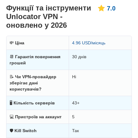
Функції та інструменти
7.0
Unlocator VPN -
оновлено у 2026
💸
Ціна
4.96 USD/місяць
📆
Гарантія повернення
30 днів
грошей
📝
Чи VPN-провайдер
Ні
зберігає дані
користувачів?
🖥
Кількість серверів
43+
💻
Пристроїв на аккаунт
5
🛡
Kill Switch
Так