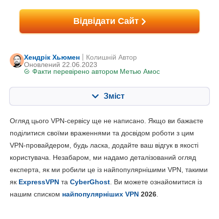
Відвідати Сайт
Хендрік Хьюмен
Колишній Автор
Оновлений 22.06.2023
Факти перевірено автором
Метью Амос
Зміст
Зміст:
Наша оцінка:
Огляд цього VPN-сервісу ще не написано. Якщо ви бажаєте
Ключові характеристики
7.0
поділитися своїми враженнями та досвідом роботи з цим
VPN-провайдером, будь ласка, додайте ваш відгук в якості
Встановлення та додатки
8.8
користувача. Незабаром, ми надамо деталізований огляд
Ціни
7.0
експерта, як ми робили це із найпопулярнішими VPN, такими
Надійність та підтримка
5.0
як
ExpressVPN
та
CyberGhost
. Ви можете ознайомитися із
нашим списком
найпопулярніших VPN
2026
.