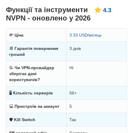
Функції та інструменти
4.3
NVPN - оновлено у 2026
💸
Ціна
3.33 USD/місяць
📆
Гарантія повернення
3 днів
грошей
📝
Чи VPN-провайдер
Ні
зберігає дані
користувачів?
🖥
Кількість серверів
56+
💻
Пристроїв на аккаунт
5
🛡
Kill Switch
Так
🗺
головний офіс
Germany