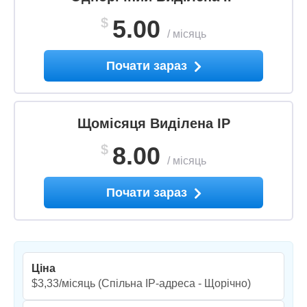
$
5.00
/
місяць
Почати зараз
Щомісяця Виділена IP
$
8.00
/
місяць
Почати зараз
Ціна
$3,33/місяць
(Спільна IP-адреса - Щорічно)