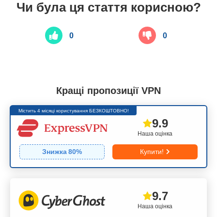
Чи була ця стаття корисною?
0
0
Кращі пропозиції VPN
Містить 4 місяці користування БЕЗКОШТОВНО!
9.9
Наша оцінка
Знижка
80
%
Купити!
9.7
Наша оцінка