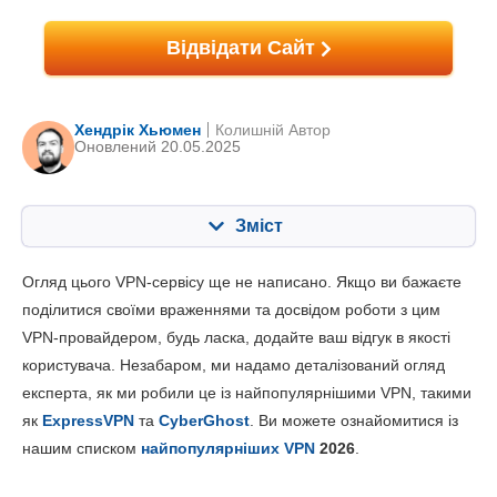
Відвідати Сайт
Хендрік Хьюмен
Колишній Автор
Оновлений 20.05.2025
Зміст
Зміст:
Наша оцінка:
Огляд цього VPN-сервісу ще не написано. Якщо ви бажаєте
Ключові характеристики
4.3
поділитися своїми враженнями та досвідом роботи з цим
VPN-провайдером, будь ласка, додайте ваш відгук в якості
Встановлення та додатки
6.0
користувача. Незабаром, ми надамо деталізований огляд
Ціни
7.8
експерта, як ми робили це із найпопулярнішими VPN, такими
Надійність та підтримка
6.3
як
ExpressVPN
та
CyberGhost
. Ви можете ознайомитися із
нашим списком
найпопулярніших VPN
2026
.