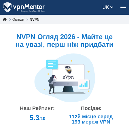
UK
Огляди
NVPN
NVPN Огляд 2026 - Майте це
на увазі, перш ніж придбати
Наш Рейтинг:
Посідає
5.3
112й
місце серед
/10
193
мереж VPN