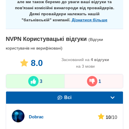
але ми також беремо до уваги ваші відгуки та
пов'язані комісійні винагороди від провайдерів.
Деякі провайдери належать нашій
"батьківській" компанії.
Дізнатися більше
NVPN
Користувацькі відгуки
(Відгуки
користувачів не верифіковані)
Заснований на
4
відгуки
8.0
на 3 мови
3
1
Всі
Швидкість
Dobrac
10
/10
Стрімінг