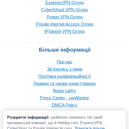
ExpressVPN Огляд
CyberGhost VPN Огляд
Proton VPN Огляд
Private Internet Access Огляд
IPVanish VPN Огляд
Більше інформації
Про нас
Зв'язатись з нами
Політика конфіденційності
Терміни та умови користування
Мапа сайту
Press Center - vpnMentor
DMCA Policy
Методика тестування
Розкриття інформації:
vpnMentor належить тій самій
материнській компанії, що й Holiday.com, ExpressVPN,
CyberGhost та Private Internet Access.
Дізнатися більше