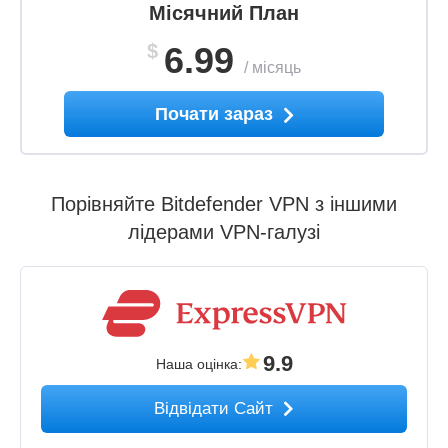
Місячний План
$
6.99
/
місяць
Почати зараз
Порівняйте Bitdefender VPN з іншими
лідерами VPN-галузі
9.9
Наша оцінка
:
Відвідати Сайт