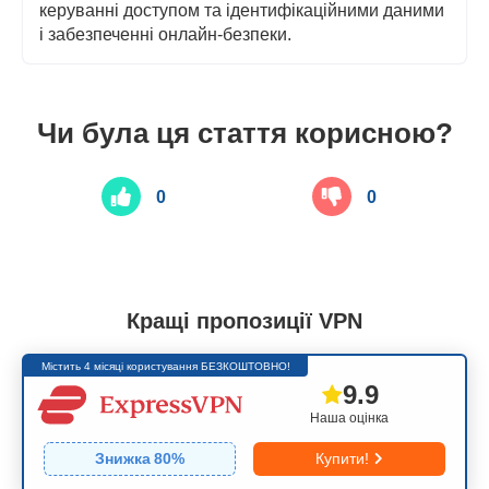
керуванні доступом та ідентифікаційними даними
і забезпеченні онлайн-безпеки.
Чи була ця стаття корисною?
0
0
Кращі пропозиції VPN
Містить 4 місяці користування БЕЗКОШТОВНО!
9.9
Наша оцінка
Знижка
80
%
Купити!