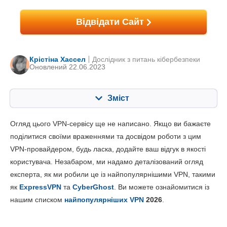
Відвідати Сайт
Крістіна Хассел
Дослідник з питань кібербезпеки
Оновлений 22.06.2023
Зміст
Зміст:
Наша оцінка:
Огляд цього VPN-сервісу ще не написано. Якщо ви бажаєте
Ключові характеристики
6.0
поділитися своїми враженнями та досвідом роботи з цим
VPN-провайдером, будь ласка, додайте ваш відгук в якості
Встановлення та додатки
6.4
користувача. Незабаром, ми надамо деталізований огляд
Ціни
4.0
експерта, як ми робили це із найпопулярнішими VPN, такими
Надійність та підтримка
4.8
як
ExpressVPN
та
CyberGhost
. Ви можете ознайомитися із
нашим списком
найпопулярніших VPN
2026
.