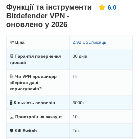
Функції та інструменти
6.0
Bitdefender VPN -
оновлено у 2026
💸
Ціна
2.92 USD/місяць
📆
Гарантія повернення
30 днів
грошей
📝
Чи VPN-провайдер
Ні
зберігає дані
користувачів?
🖥
Кількість серверів
3000+
💻
Пристроїв на аккаунт
10
🛡
Kill Switch
Так