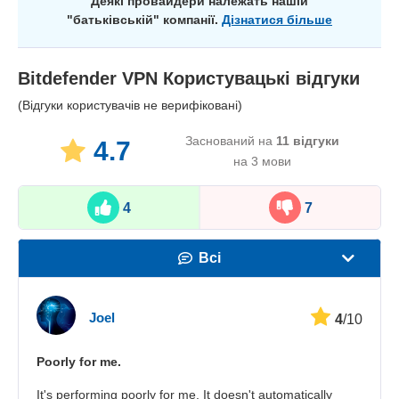
Деякі провайдери належать нашій
"батьківській" компанії.
Дізнатися більше
Bitdefender VPN
Користувацькі відгуки
(Відгуки користувачів не верифіковані)
Заснований на
11
відгуки
4.7
на 3 мови
4
7
Всі
Швидкість
Joel
4
/10
Стрімінг
Poorly for me.
Безпека
It's performing poorly for me. It doesn't automatically