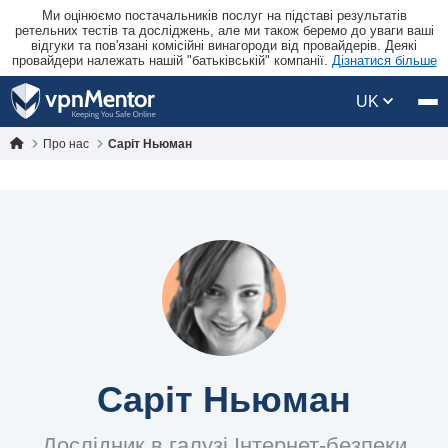
Ми оцінюємо постачальників послуг на підставі результатів
ретельних тестів та досліджень, але ми також беремо до уваги ваші
відгуки та пов'язані комісійні винагороди від провайдерів. Деякі
провайдери належать нашій "батьківській" компанії.
Дізнатися більше
UK
Про нас
Саріт Ньюман
Саріт Ньюман
Дослідник в галузі Інтернет-безпеки