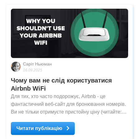
Саріт Ньюман
16.09.2025
Чому вам не слід користуватися
Airbnb WiFi
Для тих, хто часто подорожує, Airbnb - це
фантастичний веб-сайт для бронювання номерів.
Ви не тільки отримуєте пристойну ціну (читайте:
дешевше, ніж готель), але у вас також є більше
шансів відчути культуру та людей. Однією з
Читати публікацію
найважливіших зручностей на практично кожному