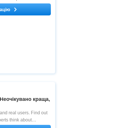
кацію
 Неочікувано краща,
nd real users. Find out
erts think about