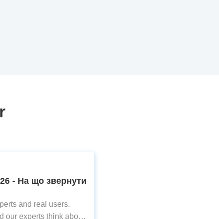
r
6 - На що звернути
rts and real users.
 our experts think about