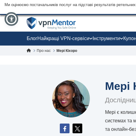
Ми оцінюємо постачальників послуг на підставі результатів ретельних 
Блог
Найкращі VPN-сервіси
Інструменти
Купо
Про нас
Мері Кіхоро
Мері 
Дослідниц
Мері є колиш
системах та 
та онлайн-бе