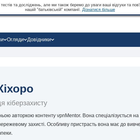
тестів та досліджень, але ми також беремо до уваги ваші відгуки та пов'
нашій "батьківській" компанії.
Дізнатися більше
ни
Огляди
Довідники
Кіхоро
я кіберзахисту
ньою авторкою контенту vpnMentor. Вона спеціалізується на
мережевому захисті. Особливу пристрасть вона має до вивч
зпеки.