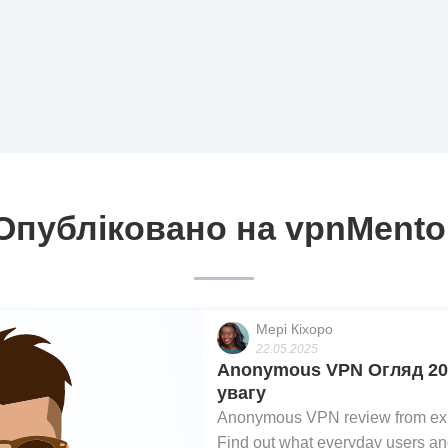
Опубліковано на vpnMento
Мері Кіхоро
22.05.2025
Anonymous VPN Огляд 202
увагу
Anonymous VPN review from expe
Find out what everyday users and