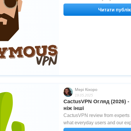
Anonymous VPN after testing
Читати публі
Мері Кіхоро
19.05.2025
CactusVPN Огляд (2026) -
ніж інші
CactusVPN review from experts a
what everyday users and our exp
CactusVPN after testing