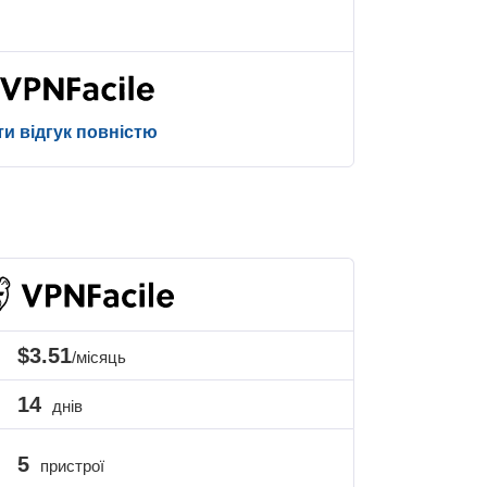
и відгук повністю
$3.51
/місяць
14
днів
5
пристрої