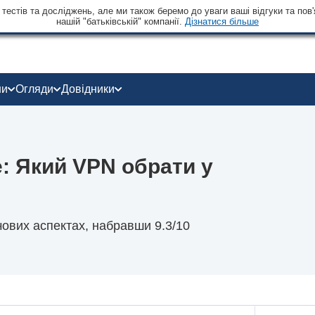
тестів та досліджень, але ми також беремо до уваги ваші відгуки та пов'
нашій "батьківській" компанії.
Дізнатися більше
ни
Огляди
Довідники
e: Який VPN обрати у
чових аспектах, набравши 9.3/10