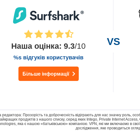
Наша оцінка
:
9.3
/10
%s відгуків користувачів
Більше інформації
а редактора: Прозорість та доброчесність відіграють для нас значну роль, ос
найкращих продуктів з нашого списку, серед яких Intego, Private Internet Acce
hnologies, яка є нашою «батьківською» компанією. VPN, які ми включаємо в сво
дослідження, яке проводиться огля