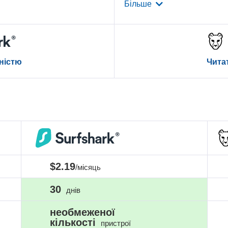
Більше
вністю
Читат
$2.19
/місяць
30
днів
необмеженої
кількості
пристрої