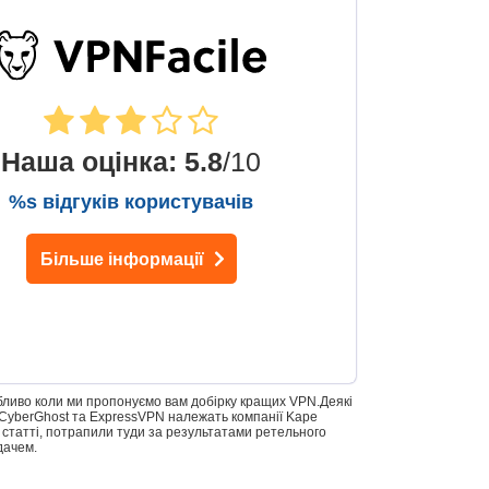
Наша оцінка
:
5.8
/10
%s відгуків користувачів
Більше інформації
обливо коли ми пропонуємо вам добірку кращих VPN.Деякі
ss, CyberGhost та ExpressVPN належать компанії Kape
ї статті, потрапили туди за результатами ретельного
дачем.