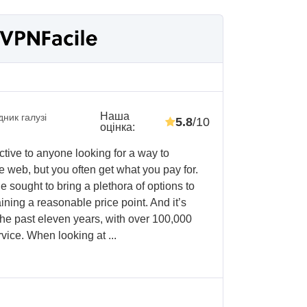
Наша
дник галузі
5.8
/10
оцінка
:
tive to anyone looking for a way to
he web, but you often get what you pay for.
sought to bring a plethora of options to
ning a reasonable price point. And it’s
he past eleven years, with over 100,000
ice. When looking at ...