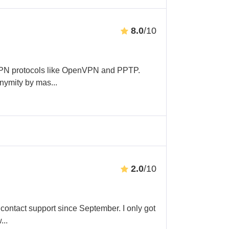
8.0
/10
PN protocols like OpenVPN and PPTP.
onymity by mas
...
2.0
/10
 contact support since September. I only got
w
...