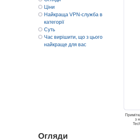
Ціни
Найкраща VPN-служба в
категорії
Суть
Час вирішити, що з цього
найкраще для вас
Примітк
з 
Tec
Огляди