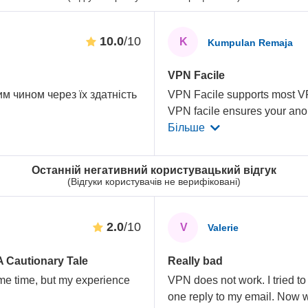
10.0
/10
K
Kumpulan Remaja
VPN Facile
м чином через їх здатність
VPN Facile supports most V
VPN facile ensures your an
Більше
Останній негативний користувацький відгук
(Відгуки користувачів не верифіковані)
2.0
/10
V
Valerie
A Cautionary Tale
Really bad
ome time, but my experience
VPN does not work. I tried to
one reply to my email. Now 