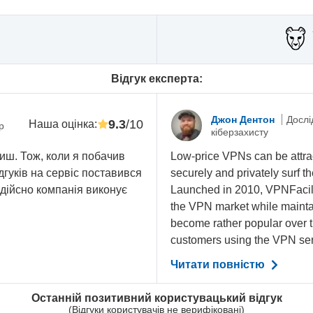
Відгук експерта:
Джон Дентон
Дослі
9.3
/10
Наша оцінка
:
р
кіберзахисту
иш. Тож, коли я побачив
Low-price VPNs can be attrac
ідгуків на сервіс поставився
securely and privately surf t
 дійсно компанія виконує
Launched in 2010, VPNFacile 
the VPN market while maintai
become rather popular over t
customers using the VPN serv
Читати повністю
Останній позитивний користувацький відгук
(Відгуки користувачів не верифіковані)