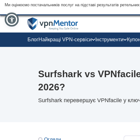
Ми оцінюємо постачальників послуг на підставі результатів ретельних 
Блог
Найкращі VPN-сервіси
Інструменти
Купо
Surfshark vs VPNfacil
2026?
Surfshark перевершує VPNfacile у клю
Огляди