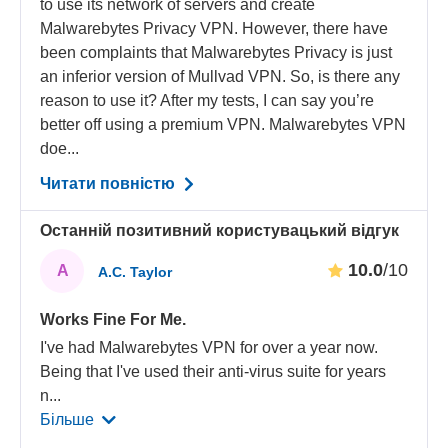
to use its network of servers and create
Malwarebytes Privacy VPN. However, there have
been complaints that Malwarebytes Privacy is just
an inferior version of Mullvad VPN. So, is there any
reason to use it? After my tests, I can say you’re
better off using a premium VPN. Malwarebytes VPN
doe...
Читати повністю
Останній позитивний користувацький відгук
10.0
/10
A
A.C. Taylor
Works Fine For Me.
I've had Malwarebytes VPN for over a year now.
Being that I've used their anti-virus suite for years
n
...
Більше