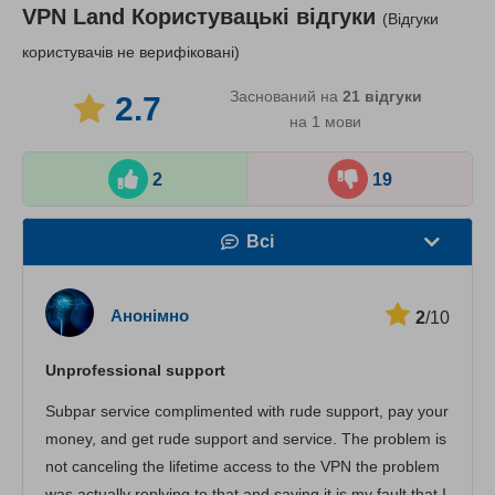
VPN Land
Користувацькі відгуки
(Відгуки
користувачів не верифіковані)
Заснований на
21
відгуки
2.7
на 1 мови
2
19
Всі
Швидкість
Анонімно
2
/10
Стрімінг
Unprofessional support
Безпека
Subpar service complimented with rude support, pay your
Підтримка клієнтів
money, and get rude support and service. The problem is
not canceling the lifetime access to the VPN the problem
was actually replying to that and saying it is my fault that I