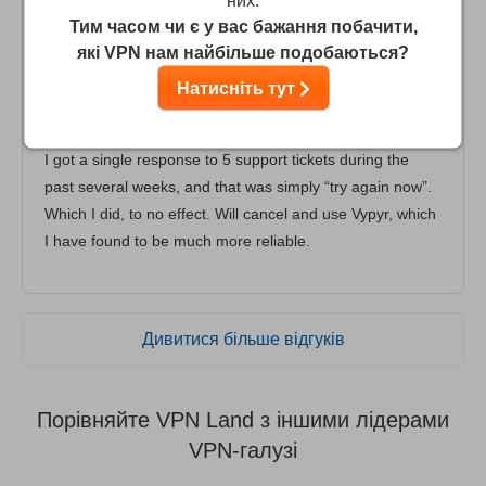
них.
Тим часом чи є у вас бажання побачити,
No customer service
які VPN нам найбільше подобаються?
Previously highly responsive, I have been unable to get a
Натисніть тут
reply this year and have been unable to access the UK
servers for several weeks, Are they even still in business?
I got a single response to 5 support tickets during the
past several weeks, and that was simply “try again now”.
Which I did, to no effect. Will cancel and use Vypyr, which
I have found to be much more reliable.
Дивитися більше відгуків
Порівняйте VPN Land з іншими лідерами
VPN-галузі