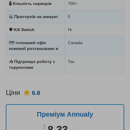
🖥
Кількість серверів
700+
💻
Пристроїв на аккаунт
5
🛡
Kill Switch
Ні
🗺
головний офіс
Canada
компанії розташовано в
📥
Підтримує роботу з
Так
торрентами
Ціни
6.8
Преміум Annualy
$
8.33