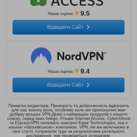
9.5
Наша оцінка
:
Відвідати Сайт
9.4
Наша оцінка
:
Відвідати Сайт
Примітка редактора: Прозорість та доброчесність відіграють
для нас значну роль, особливо коли ми пропонуємо вам
добірку кращих VPN.Деякі з найкращих продуктів з нашого
списку, серед яких Intego, Private Internet Access, CyberGhost
та ExpressVPN належать компанії Kape Technologies, яка є
нашою «батьківською» компанією. VPN, які ми включаємо в
свої статті, потрапили туди за результатами ретельного
дослідження, яке проводиться оглядачем.