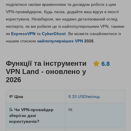
Ключові характеристики
6.8
поділитися своїми враженнями та досвідом роботи з цим
VPN-провайдером, будь ласка, додайте ваш відгук в якості
Встановлення та додатки
7.4
користувача. Незабаром, ми надамо деталізований огляд
Ціни
6.8
експерта, як ми робили це із найпопулярнішими VPN, такими
Надійність та підтримка
7.4
як
ExpressVPN
та
CyberGhost
. Ви можете ознайомитися із
нашим списком
найпопулярніших VPN
2026
.
Функції та інструменти
6.8
VPN Land - оновлено у
2026
💸
Ціна
8.33 USD/місяць
📝
Чи VPN-провайдер
Ні
зберігає дані
користувачів?