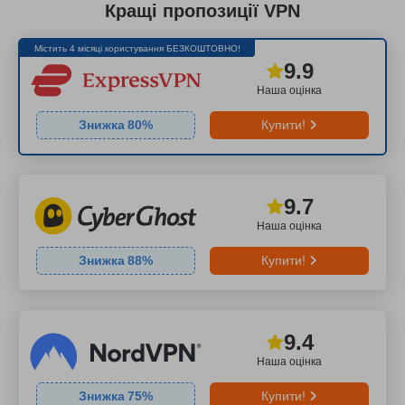
Кращі пропозиції VPN
Містить 4 місяці користування БЕЗКОШТОВНО!
9.9
Наша оцінка
Знижка
80
%
Купити!
9.7
Наша оцінка
Знижка
88
%
Купити!
9.4
Наша оцінка
Знижка
75
%
Купити!