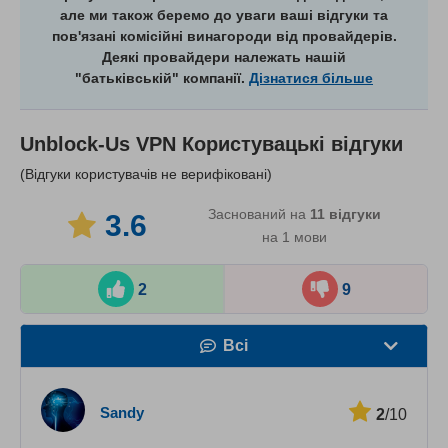
але ми також беремо до уваги ваші відгуки та
пов'язані комісійні винагороди від провайдерів.
Деякі провайдери належать нашій
"батьківській" компанії.
Дізнатися більше
Unblock-Us VPN
Користувацькі відгуки
(Відгуки користувачів не верифіковані)
Заснований на
11
відгуки
3.6
на 1 мови
2
9
Всі
Швидкість
Sandy
2
/10
Стрімінг