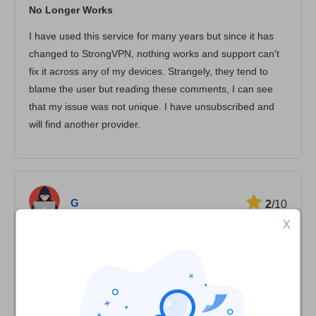
No Longer Works
Безпека
I have used this service for many years but since it has
Підтримка клієнтів
changed to StrongVPN, nothing works and support can't
fix it across any of my devices. Strangely, they tend to
blame the user but reading these comments, I can see
that my issue was not unique. I have unsubscribed and
will find another provider.
G
2
/10
X
It stinks
Nothing works anymore. I just needed a simple reliable
service to watch BBC iPlayer and such. That is totally
gone now. Please give us back the old simple service. Or