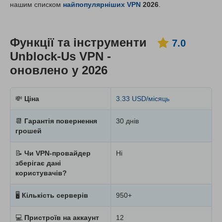
нашим списком
найпопулярніших VPN
2026
.
Функції та інструменти
7.0
Unblock-Us VPN -
оновлено у 2026
💸
Ціна
3.33 USD/місяць
📆
Гарантія повернення
30 днів
грошей
📝
Чи VPN-провайдер
Ні
зберігає дані
користувачів?
🖥
Кількість серверів
950+
💻
Пристроїв на аккаунт
12