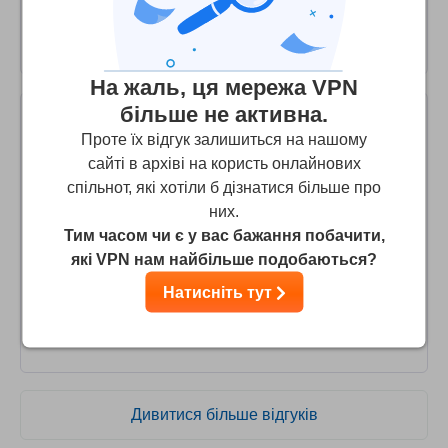
set up something similarly simple instead of this junk that
is neither here nor there.
На жаль, ця мережа VPN
більше не активна.
Carter
Проте їх відгук залишиться на нашому
4
/10
сайті в архіві на користь онлайнових
спільнот, які хотіли б дізнатися більше про
No longer works
них.
It worked for years and I could watch BBC iPlayer abroad
Тим часом чи є у вас бажання побачити,
but it hasn't worked for months. Not resubscribing since
які VPN нам найбільше подобаються?
that is the main reason why I use this service. Hopefully
Натисніть тут
there are other vpn services that work with BBC
programs.
Дивитися більше відгуків