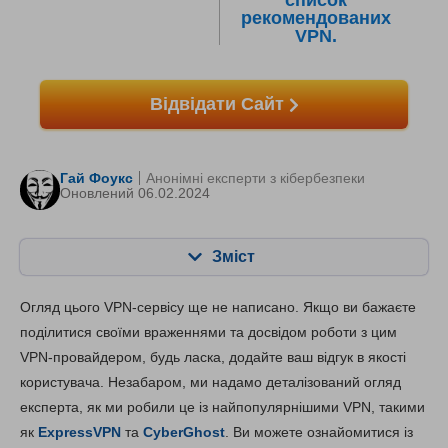
список
рекомендованих
VPN.
Відвідати Сайт
Гай Фоукс
Анонімні експерти з кібербезпеки
Оновлений 06.02.2024
Зміст
Зміст:
Наша оцінка:
Огляд цього VPN-сервісу ще не написано. Якщо ви бажаєте
Ключові характеристики
7.0
поділитися своїми враженнями та досвідом роботи з цим
VPN-провайдером, будь ласка, додайте ваш відгук в якості
Встановлення та додатки
8.0
користувача. Незабаром, ми надамо деталізований огляд
Ціни
9.5
експерта, як ми робили це із найпопулярнішими VPN, такими
Надійність та підтримка
7.8
як
ExpressVPN
та
CyberGhost
. Ви можете ознайомитися із