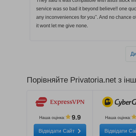
They said it was compatible with asus stock fir
service was so bad it beyond believe!! one quot
any inconveniences for you''. And no chance of
it wont let me give none.
Ди
Порівняйте Privatoria.net з і
9.9
Наша оцінка
:
Наша оцінка
:
Відвідати Сайт
Відвідати С