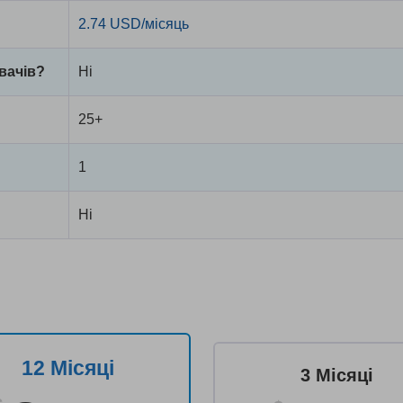
2.74 USD/місяць
вачів?
Ні
25+
1
Ні
12 Місяці
3 Місяці