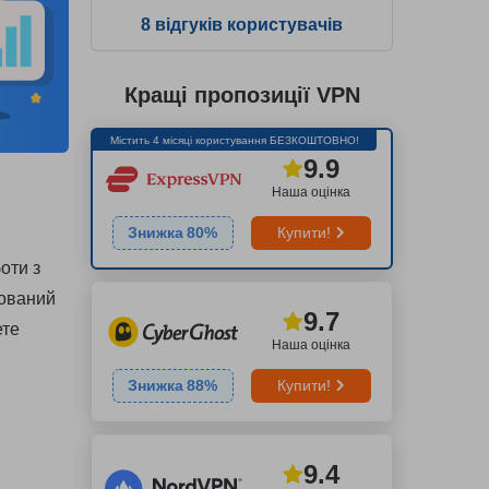
8 відгуків користувачів
Кращі пропозиції VPN
Містить 4 місяці користування БЕЗКОШТОВНО!
9.9
Наша оцінка
Знижка
80
%
Купити!
оти з
зований
9.7
ете
Наша оцінка
Знижка
88
%
Купити!
9.4