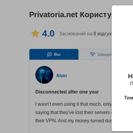
Privatoria.net
Користувацьк
4.0
Заснований на
8
відгуки
на 1 мо
Всі
Швидкість
Н
Alvin
П
Disconnected after one year
Тим
I wasn't even using it that much, only from tim
saying that they've lost their servers due to "
their VPN. And my money turned dust. Is that