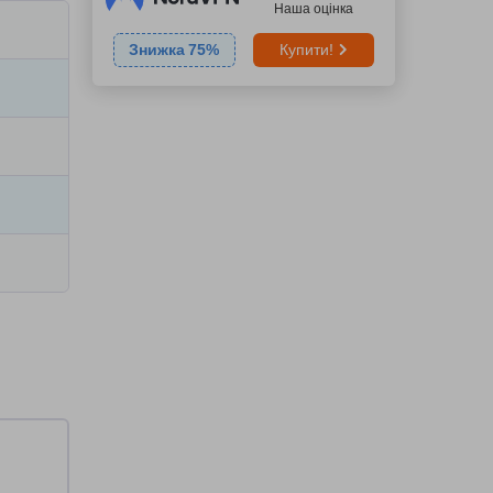
Наша оцінка
Знижка
75
%
Купити!