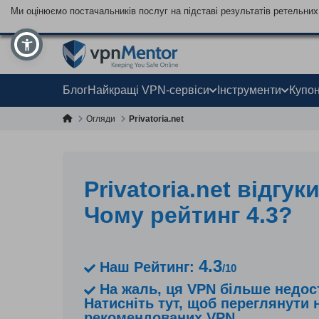
Ми оцінюємо постачальників послуг на підставі результатів ретельних 
Блог
Найкращі VPN-сервіси
Інструменти
Купо
Огляди
Privatoria.net
Privatoria.net відгуки
Чому рейтинг 4.3?
4.3
Наш Рейтинг:
/10
На жаль, ця VPN більше недос
Натисніть тут, щоб переглянути 
рекомендованих VPN.