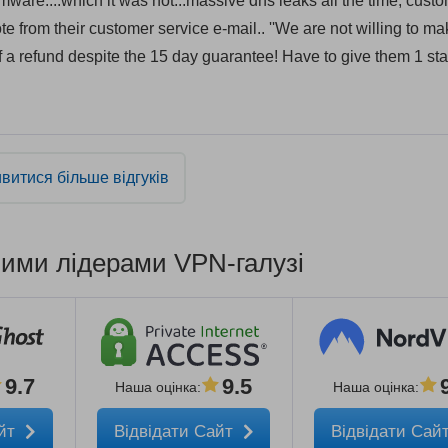
mware....which it was not...massive dns leaks all the time, cust
e from their customer service e-mail.. ''We are not willing to m
 a refund despite the 15 day guarantee! Have to give them 1 sta
витися більше відгуків
ншими лідерами VPN-галузі
9.7
9.5
Наша оцінка
:
Наша оцінка
:
айт
Відвідати Сайт
Відвідати Сай