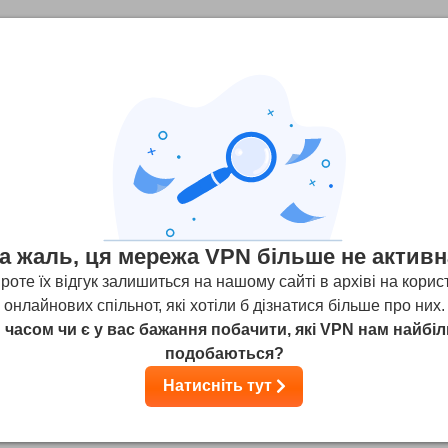
і відгуки
(Відгуки користувачів не верифіковані)
ви
2
Стрімінг
Безпека
Підтримка клі
а жаль, ця мережа VPN більше не активн
роте їх відгук залишиться на нашому сайті в архіві на корис
онлайнових спільнот, які хотіли б дізнатися більше про них.
 часом чи є у вас бажання побачити, які VPN нам найбі
e to time. And one day there is "vpn connection failed" then email
подобаються?
torrenting by some people", beats me never even used once torren
Натисніть тут
 a new way of making money ?