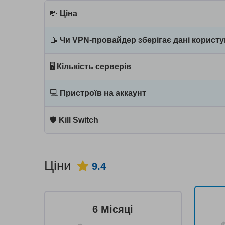
💸
Ціна
📝
Чи VPN-провайдер зберігає дані користу
🖥
Кількість серверів
💻
Пристроїв на аккаунт
🛡
Kill Switch
Ціни
9.4
6 Місяці