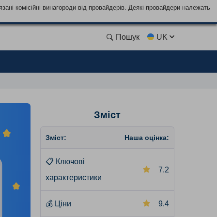
язані комісійні винагороди від провайдерів. Деякі провайдери належать
Пошук
UK
Зміст
Зміст:
Наша оцінка:
📋
Ключові
7.2
характеристики
💰
Ціни
9.4