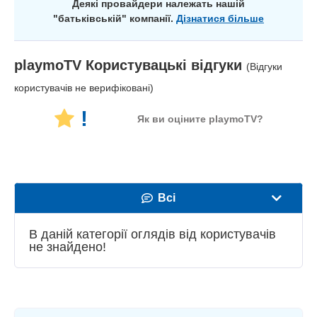
Деякі провайдери належать нашій
"батьківській" компанії.
Дізнатися більше
playmoTV
Користувацькі відгуки
(Відгуки
користувачів не верифіковані)
!
Як ви оціните playmoTV?
Всі
Швидкість
В даній категорії оглядів від користувачів
не знайдено!
Стрімінг
Безпека