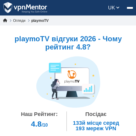
UK
Огляди
playmoTV
playmoTV відгуки 2026 - Чому
рейтинг 4.8?
Наш Рейтинг:
Посідає
4.8
133й
місце серед
/10
193
мереж VPN