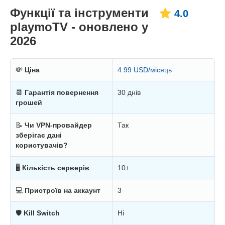
Функції та інструменти
4.0
playmoTV - оновлено у
2026
💸
Ціна
4.99 USD/місяць
📆
Гарантія повернення
30 днів
грошей
📝
Чи VPN-провайдер
Так
зберігає дані
користувачів?
🖥
Кількість серверів
10+
💻
Пристроїв на аккаунт
3
🛡
Kill Switch
Ні