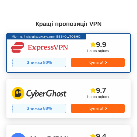
Кращі пропозиції VPN
Містить 4 місяці користування БЕЗКОШТОВНО!
9.9
Наша оцінка
Знижка
80
%
Купити!
9.7
Наша оцінка
Знижка
88
%
Купити!
9.4