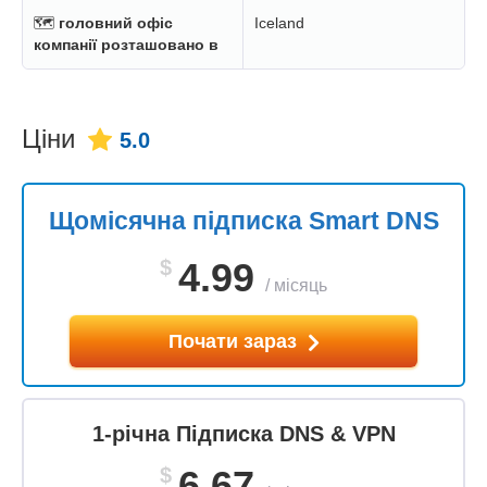
🗺
головний офіс
Iceland
компанії розташовано в
Ціни
5.0
Щомісячна підписка Smart DNS
$
4.99
/
місяць
Почати зараз
1-річна Підписка DNS & VPN
$
6.67