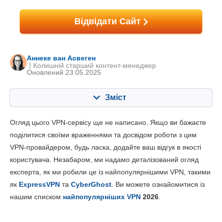
Відвідати Сайт
Аннеке ван Асвеген
Колишній старший контент-менеджер
Оновлений 23.05.2025
Зміст
Зміст:
Наша оцінка:
Огляд цього VPN-сервісу ще не написано. Якщо ви бажаєте
Ключові характеристики
4.0
поділитися своїми враженнями та досвідом роботи з цим
VPN-провайдером, будь ласка, додайте ваш відгук в якості
Встановлення та додатки
8.8
користувача. Незабаром, ми надамо деталізований огляд
Ціни
5.0
експерта, як ми робили це із найпопулярнішими VPN, такими
Надійність та підтримка
4.0
як
ExpressVPN
та
CyberGhost
. Ви можете ознайомитися із
нашим списком
найпопулярніших VPN
2026
.