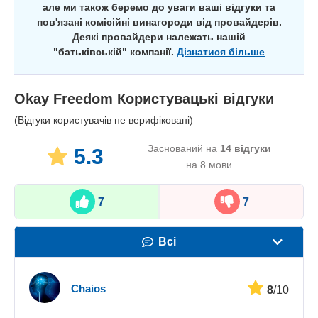
але ми також беремо до уваги ваші відгуки та
пов'язані комісійні винагороди від провайдерів.
Деякі провайдери належать нашій
"батьківській" компанії.
Дізнатися більше
Okay Freedom
Користувацькі відгуки
(Відгуки користувачів не верифіковані)
Заснований на
14
відгуки
5.3
на 8 мови
7
7
Всі
Швидкість
Chaios
8
/10
Стрімінг