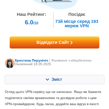
Наш Рейтинг:
Посідає
6.0
73й
місце серед
193
/10
мереж VPN
Відвідати Сайт
Христина Перунічіч
Фахівчиня з кібербезпеки
Оновлений 18.05.2025
Зміст
Зміст:
Наша оцінка:
Огляд цього VPN-сервісу ще не написано. Якщо ви бажаєте
Ключові характеристики
6.8
поділитися своїми враженнями та досвідом роботи з цим
VPN-провайдером, будь ласка, додайте ваш відгук в якості
Встановлення та додатки
7.0