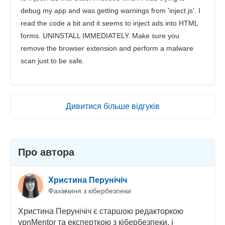
debug my app and was getting warnings from 'inject.js'. I
read the code a bit and it seems to inject ads into HTML
forms. UNINSTALL IMMEDIATELY. Make sure you
remove the browser extension and perform a malware
scan just to be safe.
Дивитися більше відгуків
Про автора
Христина Перунічіч
Фахівчиня з кібербезпеки
Христина Перунічіч є старшою редакторкою
vpnMentor та експерткою з кібербезпеки, і