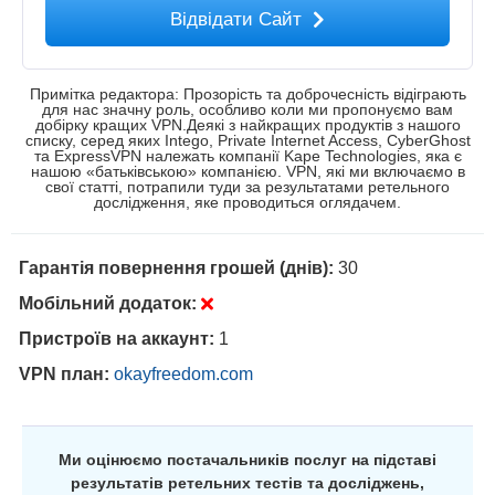
Відвідати Сайт
Примітка редактора: Прозорість та доброчесність відіграють
для нас значну роль, особливо коли ми пропонуємо вам
добірку кращих VPN.Деякі з найкращих продуктів з нашого
списку, серед яких Intego, Private Internet Access, CyberGhost
та ExpressVPN належать компанії Kape Technologies, яка є
нашою «батьківською» компанією. VPN, які ми включаємо в
свої статті, потрапили туди за результатами ретельного
дослідження, яке проводиться оглядачем.
Гарантія повернення грошей (днів):
30
Мобільний додаток:
Пристроїв на аккаунт:
1
VPN план:
okayfreedom.com
Ми оцінюємо постачальників послуг на підставі
результатів ретельних тестів та досліджень,