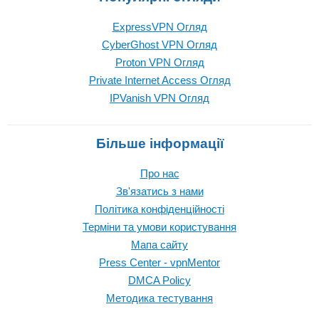
ExpressVPN Огляд
CyberGhost VPN Огляд
Proton VPN Огляд
Private Internet Access Огляд
IPVanish VPN Огляд
Більше інформації
Про нас
Зв'язатись з нами
Політика конфіденційності
Терміни та умови користування
Мапа сайту
Press Center - vpnMentor
DMCA Policy
Методика тестування