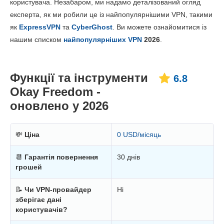
користувача. Незабаром, ми надамо деталізований огляд
Ціни
6.2
експерта, як ми робили це із найпопулярнішими VPN, такими
Надійність та підтримка
7.2
як
ExpressVPN
та
CyberGhost
. Ви можете ознайомитися із
нашим списком
найпопулярніших VPN
2026
.
Функції та інструменти
6.8
Okay Freedom -
оновлено у 2026
💸
Ціна
0 USD/місяць
📆
Гарантія повернення
30 днів
грошей
📝
Чи VPN-провайдер
Ні
зберігає дані
користувачів?