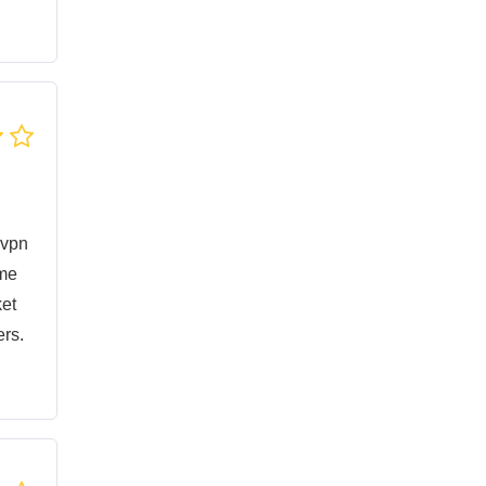
 vpn
 me
ket
ers.