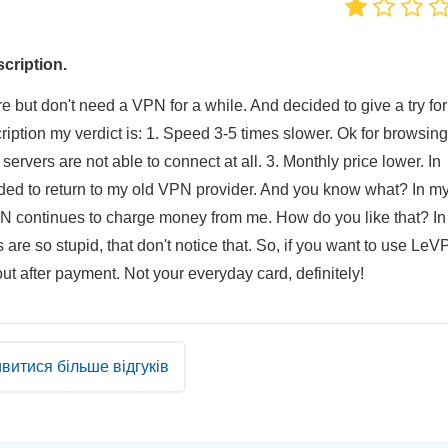
cription.
 but don't need a VPN for a while. And decided to give a try for
iption my verdict is: 1. Speed 3-5 times slower. Ok for browsing
servers are not able to connect at all. 3. Monthly price lower. In
ded to return to my old VPN provider. And you know what? In m
PN continues to charge money from me. How do you like that? I
are so stupid, that don't notice that. So, if you want to use LeV
t after payment. Not your everyday card, definitely!
витися більше відгуків