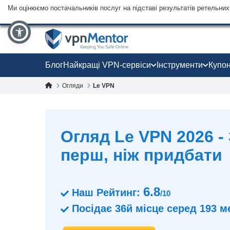
Ми оцінюємо постачальників послуг на підставі результатів ретельних 
Блог
Найкращі VPN-сервіси
Інструменти
Купо
Огляди
Le VPN
Огляд Le VPN 2026 -
перш, ніж придбати
6.8
Наш Рейтинг:
/10
Посідає
36й
місце серед
193
ме