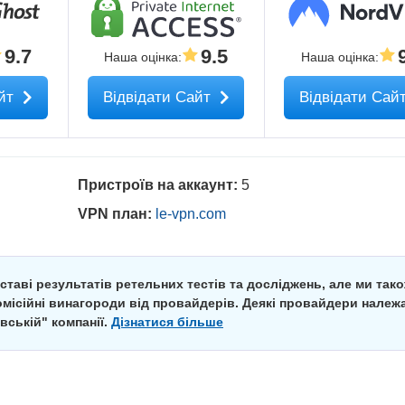
9.7
9.5
Наша оцінка
:
Наша оцінка
:
айт
Відвідати Сайт
Відвідати Сай
Пристроїв на аккаунт:
5
VPN план:
le-vpn.com
ставі результатів ретельних тестів та досліджень, але ми так
комісійні винагороди від провайдерів. Деякі провайдери належ
вській" компанії.
Дізнатися більше