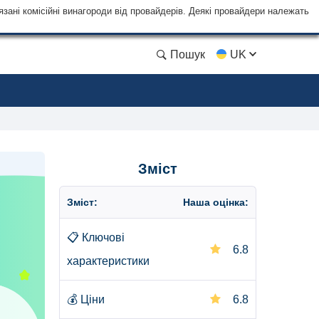
язані комісійні винагороди від провайдерів. Деякі провайдери належать
Пошук
UK
Зміст
Зміст:
Наша оцінка:
📋
Ключові
6.8
характеристики
💰
Ціни
6.8