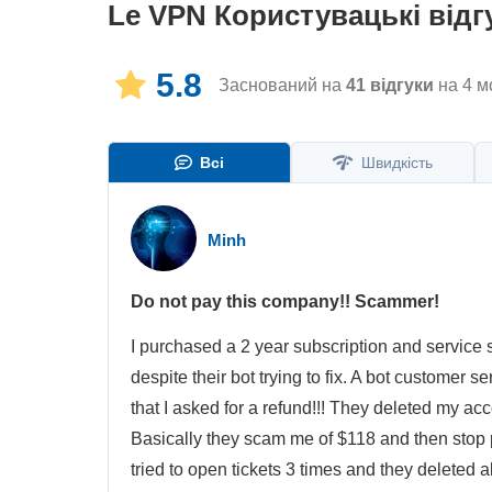
Le VPN
Користувацькі відг
5.8
Заснований на
41
відгуки
на 4 м
Всі
Швидкість
Minh
Do not pay this company!! Scammer!
I purchased a 2 year subscription and service s
despite their bot trying to fix. A bot customer
that I asked for a refund!!! They deleted my a
Basically they scam me of $118 and then stop p
tried to open tickets 3 times and they deleted 