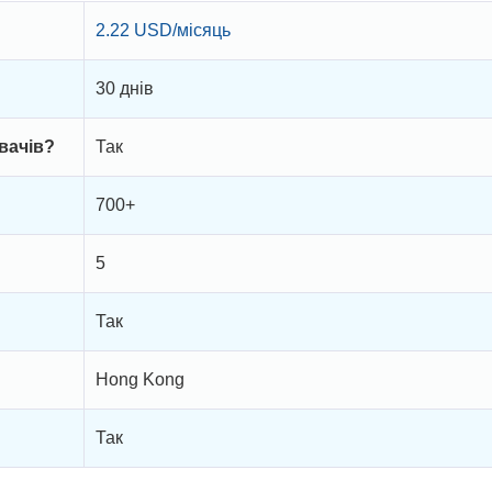
2.22 USD/місяць
30 днів
вачів?
Так
700+
5
Так
Hong Kong
Так