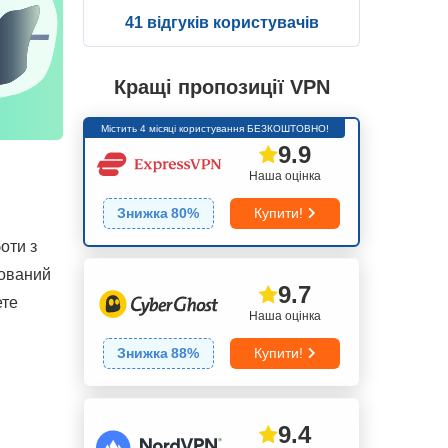
41 відгуків користувачів
Кращі пропозиції VPN
Містить 4 місяці користування БЕЗКОШТОВНО!
9.9
Наша оцінка
Знижка
80
%
Купити!
оти з
зований
9.7
ете
Наша оцінка
Знижка
88
%
Купити!
9.4