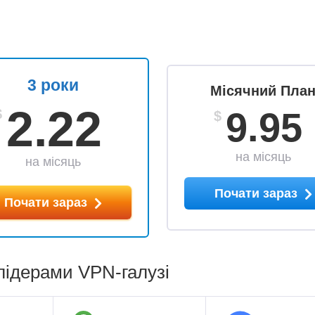
3 роки
Місячний Пла
2.22
9.95
$
$
на місяць
на місяць
Почати зараз
Почати зараз
лідерами VPN-галузі