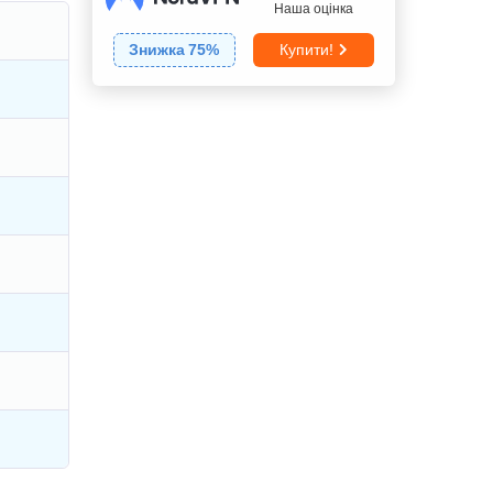
Наша оцінка
Знижка
75
%
Купити!