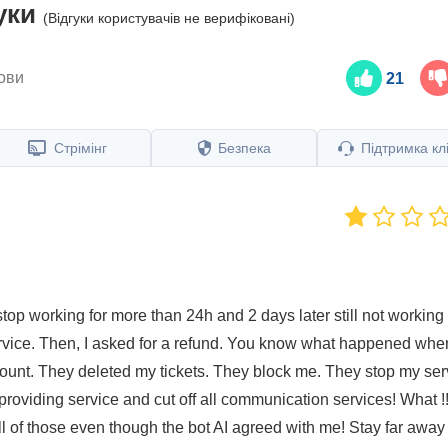
уки
(Відгуки користувачів не верифіковані)
ови
21
Стрімінг
Безпека
Підтримка клі
top working for more than 24h and 2 days later still not working
 service. Then, I asked for a refund. You know what happened whe
ccount. They deleted my tickets. They block me. They stop my ser
roviding service and cut off all communication services! What !!
all of those even though the bot AI agreed with me! Stay far away