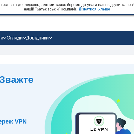
тестів та досліджень, але ми також беремо до уваги ваші відгуки та пов'
нашій "батьківській" компанії.
Дізнатися більше
ни
Огляди
Довідники
 Зважте
реж VPN