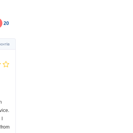
20
єнтів
n
vice.
 I
 from