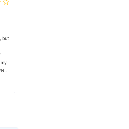
, but
y
n my
PN -