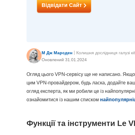
Відвідати Сайт
М Дж Марсден
Колишня дослідниця галузі к
Оновлений 31.01.2024
Огляд цього VPN-сервісу ще не написано. Якщо
цим VPN-провайдером, будь ласка, додайте ваш 
огляд експерта, як ми робили це із найпопуляр
ознайомитися із нашим списком
найпопулярні
Функції та інструменти Le V