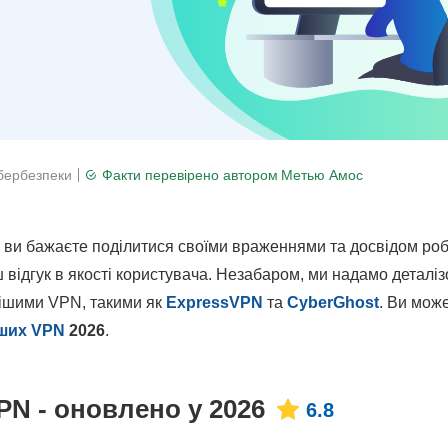
ібербезпеки
Факти перевірено автором
Метью Амос
 ви бажаєте поділитися своїми враженнями та досвідом роб
відгук в якості користувача. Незабаром, ми надамо деталі
нішими VPN, такими як
ExpressVPN
та
CyberGhost
. Ви мож
ших VPN
2026
.
PN - оновлено у 2026
6.8