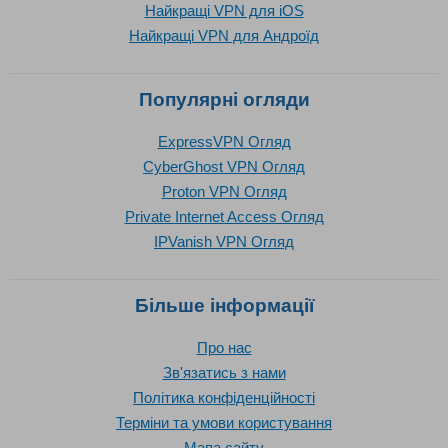
Найкращі VPN для iOS
Найкращі VPN для Андроїд
Популярні огляди
ExpressVPN Огляд
CyberGhost VPN Огляд
Proton VPN Огляд
Private Internet Access Огляд
IPVanish VPN Огляд
Більше інформації
Про нас
Зв'язатись з нами
Політика конфіденційності
Терміни та умови користування
Мапа сайту