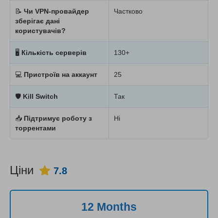
📝
Чи VPN-провайдер
Частково
зберігає дані
користувачів?
🖥
Кількість серверів
130+
💻
Пристроїв на аккаунт
25
🛡
Kill Switch
Так
📥
Підтримує роботу з
Ні
торрентами
Ціни
7.8
12 Months