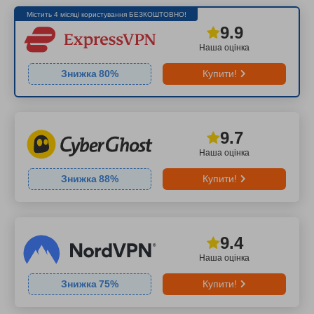
Містить 4 місяці користування БЕЗКОШТОВНО!
9.9
Наша оцінка
Знижка
80
%
Купити!
9.7
Наша оцінка
Знижка
88
%
Купити!
9.4
Наша оцінка
Знижка
75
%
Купити!