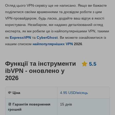
Зміст:
Наша оцінка:
Огляд цього VPN-сервісу ще не написано. Якщо ви бажаєте
Ключові характеристики
5.5
поділитися своїми враженнями та досвідом роботи з цим
VPN-провайдером, будь ласка, додайте ваш відгук в якості
Встановлення та додатки
8.4
користувача. Незабаром, ми надамо деталізований огляд
Ціни
7.8
експерта, як ми робили це із найпопулярнішими VPN, такими
Надійність та підтримка
8.2
як
ExpressVPN
та
CyberGhost
. Ви можете ознайомитися із
нашим списком
найпопулярніших VPN
2026
.
Функції та інструменти
5.5
ibVPN - оновлено у
2026
💸
Ціна
4.95 USD/місяць
📆
Гарантія повернення
15 днів
грошей