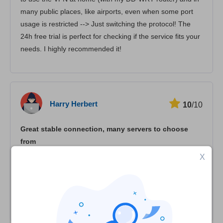
many public places, like airports, even when some port
usage is restricted --> Just switching the protocol! The
24h free trial is perfect for checking if the service fits your
needs. I highly recommended it!
Harry Herbert
10
/10
Great stable connection, many servers to choose
from
X
Great stable connection, many servers to choose from
different countries like USA , CA, UK. Good privacy
friendly policies. You want to use this VPN! Good
promotions so affordable. Support is pretty quick.