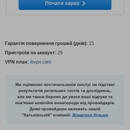
Почати зараз
Гарантія повернення грошей (днів):
15
Пристроїв на аккаунт:
25
VPN план:
ibvpn.com
Ми оцінюємо постачальників послуг на підставі
результатів ретельних тестів та досліджень,
але ми також беремо до уваги ваші відгуки та
пов'язані комісійні винагороди від провайдерів.
Деякі провайдери належать нашій
"батьківській" компанії.
Дізнатися більше