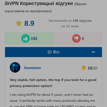
ibVPN
Користувацькі відгуки
(Відгуки
користувачів не верифіковані)
Заснований на
196
відгуки
8.9
на 14 мови
192
4
Всі
Швидкість
Анонімно
10
/10
Стрімінг
Very stable, full option, the top if you look for a good
Безпека
privacy protection option!
Підтримка клієнтів
I am using ibVPN for about 5 years, and I never had an
issue. It perfectly works with many protocols allowing me
to use the VPN at home (with my DD-WRT router) and in