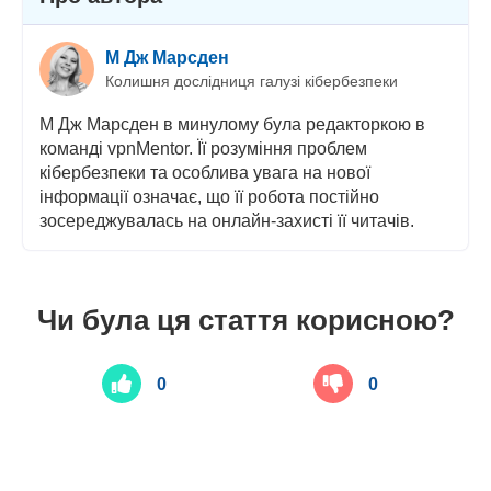
М Дж Марсден
Колишня дослідниця галузі кібербезпеки
М Дж Марсден в минулому була редакторкою в
команді vpnMentor. Її розуміння проблем
кібербезпеки та особлива увага на нової
інформації означає, що її робота постійно
зосереджувалась на онлайн-захисті її читачів.
Чи була ця стаття корисною?
0
0