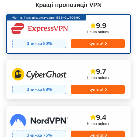
Кращі пропозиції VPN
Містить 4 місяці користування БЕЗКОШТОВНО!
9.9
Наша оцінка
Знижка
80
%
Купити!
9.7
Наша оцінка
Знижка
88
%
Купити!
9.4
Наша оцінка
Знижка
75
%
Купити!