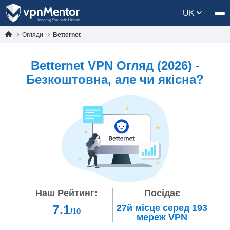
UK
Огляди
Betternet
Betternet VPN Огляд (2026) -
Безкоштовна, але чи якісна?
Наш Рейтинг:
Посідає
7.1
27й
місце серед
193
/10
мереж VPN