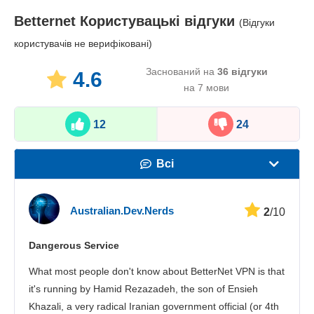
Betternet
Користувацькі відгуки
(Відгуки
користувачів не верифіковані)
Заснований на
36
відгуки
4.6
на 7 мови
12
24
Всі
Швидкість
Australian.Dev.Nerds
2
/10
Стрімінг
Dangerous Service
Безпека
What most people don't know about BetterNet VPN is that
Підтримка клієнтів
it's running by Hamid Rezazadeh, the son of Ensieh
Khazali, a very radical Iranian government official (or 4th