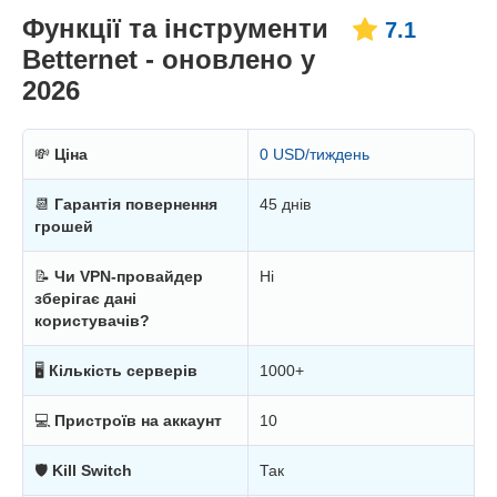
Функції та інструменти
7.1
Betternet - оновлено у
2026
💸
Ціна
0 USD/тиждень
📆
Гарантія повернення
45 днів
грошей
📝
Чи VPN-провайдер
Ні
зберігає дані
користувачів?
🖥
Кількість серверів
1000+
💻
Пристроїв на аккаунт
10
🛡
Kill Switch
Так