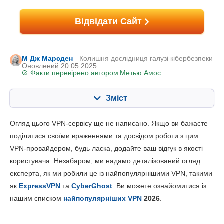
Відвідати Сайт
М Дж Марсден
Колишня дослідниця галузі кібербезпеки
Оновлений 20.05.2025
Факти перевірено автором
Метью Амос
Зміст
Зміст:
Наша оцінка:
Огляд цього VPN-сервісу ще не написано. Якщо ви бажаєте
Ключові характеристики
7.1
поділитися своїми враженнями та досвідом роботи з цим
VPN-провайдером, будь ласка, додайте ваш відгук в якості
Встановлення та додатки
6.0
користувача. Незабаром, ми надамо деталізований огляд
Ціни
5.6
експерта, як ми робили це із найпопулярнішими VPN, такими
Надійність та підтримка
6.0
як
ExpressVPN
та
CyberGhost
. Ви можете ознайомитися із
нашим списком
найпопулярніших VPN
2026
.