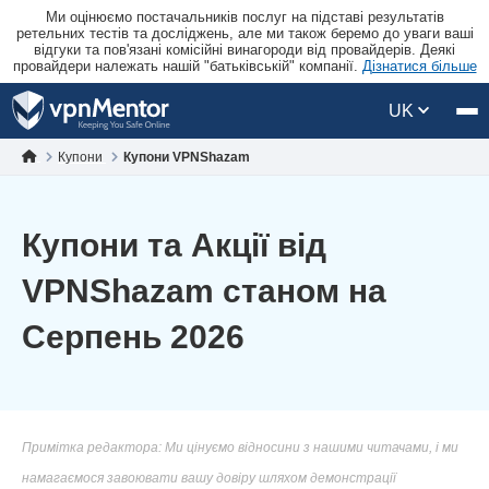
Ми оцінюємо постачальників послуг на підставі результатів
ретельних тестів та досліджень, але ми також беремо до уваги ваші
відгуки та пов'язані комісійні винагороди від провайдерів. Деякі
провайдери належать нашій "батьківській" компанії.
Дізнатися більше
UK
Купони
Купони VPNShazam
Купони та Акції від
VPNShazam станом на
Серпень 2026
Примітка редактора: Ми цінуємо відносини з нашими читачами, і ми
намагаємося завоювати вашу довіру шляхом демонстрації