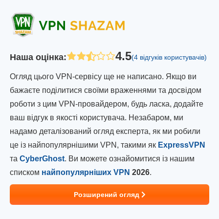
4.5
Наша оцінка
:
(4 відгуків користувачів)
Огляд цього VPN-сервісу ще не написано. Якщо ви
бажаєте поділитися своїми враженнями та досвідом
роботи з цим VPN-провайдером, будь ласка, додайте
ваш відгук в якості користувача. Незабаром, ми
надамо деталізований огляд експерта, як ми робили
це із найпопулярнішими VPN, такими як
ExpressVPN
та
CyberGhost
. Ви можете ознайомитися із нашим
списком
найпопулярніших VPN
2026
.
Розширений огляд