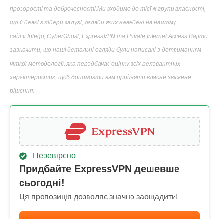
прозорості та доброчесності.Ми входимо до тієї ж групи власності,
що й деякі з лідери галузі, огляди яких наведені на нашому
сайті:Intego, CyberGhost, ExpressVPN та Private Internet Access.Варто
зазначити, що наші детальні огляди були написані з дотриманням
чіткої методології, яка передбачає оцінку всіх релевантних
характеристик, щоб допомогти вам прийняти власне зважене
рішення.
Перевірено
Придбайте ExpressVPN дешевше
сьогодні!
Ця пропозиція дозволяє значно заощадити!