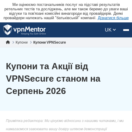
Ми оцінюємо постачальників послуг на підставі результатів
ретельних тестів та досліджень, але ми також беремо до уваги ваші
відгуки та пов'язані комісійні винагороди від провайдерів. Деякі
провайдери належать нашій "батьківській" компанії.
Дізнатися більше
UK
Купони
Купони VPNSecure
Купони та Акції від
VPNSecure станом на
Серпень 2026
Примітка редактора: Ми цінуємо відносини з нашими читачами, і ми
намагаємося завоювати вашу довіру шляхом демонстрації