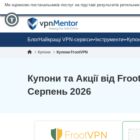
Ми оцінюємо постачальників послуг на підставі результатів ретельних 
Блог
Найкращі VPN-сервіси
Інструменти
Купо
Купони
Купони FrootVPN
Купони та Акції від Fro
Серпень 2026