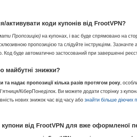
я/активувати коди купонів від FrootVPN?
имати Пропозицію)
на купонах, і вас буде спрямовано на стор
ксклюзивною пропозицією та слідуйте інструкціям. Зазначте 
. Код буде автоматично застосований при завершенні реєст
ро майбутні знижки?
и та надає пропозиції кілька разів протягом року
, особл
П’ятниця/КіберПонеділок. Ви можете додати сторінку з купо
вність нових знижок час від часу або
знайти більше діючих п
 купони від FrootVPN для вже оформленої 