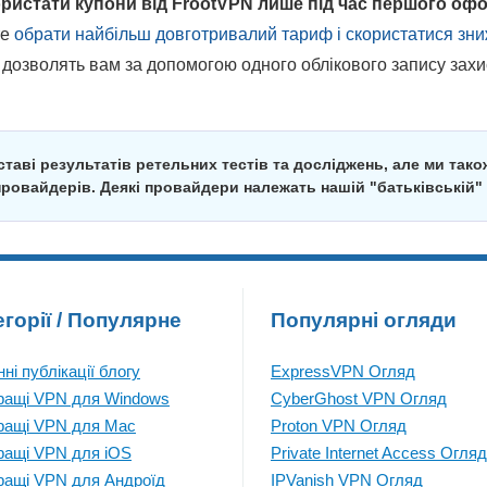
ристати купони від FrootVPN лише під час першого о
те
обрати найбільш довготривалий тариф і скористатися зн
 дозволять вам за допомогою одного облікового запису захис
таві результатів ретельних тестів та досліджень, але ми також
провайдерів. Деякі провайдери належать нашій "батьківській" 
егорії / Популярне
Популярні огляди
ні публікації блогу
ExpressVPN Огляд
ращі VPN для Windows
CyberGhost VPN Огляд
ращі VPN для Mac
Proton VPN Огляд
ращі VPN для iOS
Private Internet Access Огляд
ращі VPN для Андроїд
IPVanish VPN Огляд