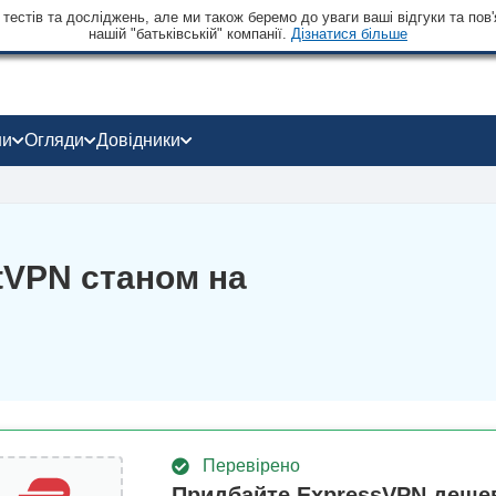
тестів та досліджень, але ми також беремо до уваги ваші відгуки та пов'
нашій "батьківській" компанії.
Дізнатися більше
ни
Огляди
Довідники
otVPN станом на
Перевірено
Придбайте ExpressVPN деше