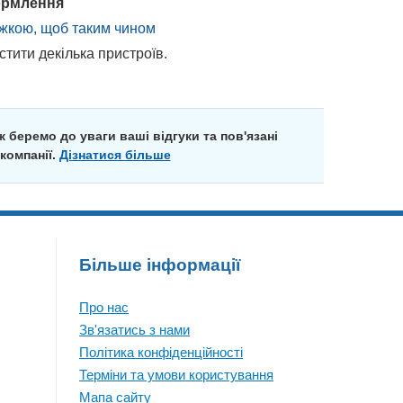
формлення
ижкою, щоб таким чином
тити декілька пристроїв.
 беремо до уваги ваші відгуки та пов'язані
компанії.
Дізнатися більше
Більше інформації
Про нас
Зв'язатись з нами
Політика конфіденційності
Терміни та умови користування
Мапа сайту