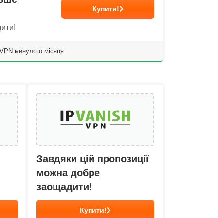
Купити!
ити!
sVPN минулого місяця
Завдяки цій пропозиції
можна добре
заощадити!
Купити!