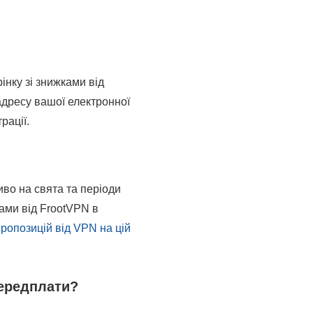
інку зі знижками від
адресу вашої електронної
рації.
иво на свята та періоди
нами від FrootVPN в
ропозицій від VPN на цій
передплати?