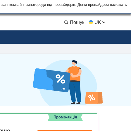
язані комісійні винагороди від провайдерів. Деякі провайдери належать
Пошук
UK
Промо-акція
вше