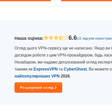
6.6
Наша оцінка
:
(11 відгуків користува
Огляд цього VPN-сервісу ще не написано. Якщо ви 
досвідом роботи з цим VPN-провайдером, будь ласка
Незабаром, ми надамо деталізований огляд експерт
такими як
ExpressVPN
та
CyberGhost
. Ви можете 
найпопулярніших VPN
2026
.
Розширений огляд