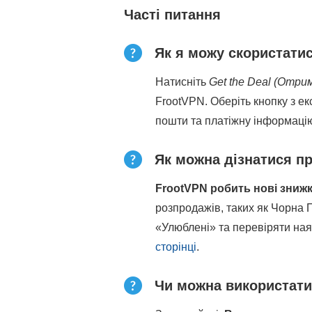
Часті питання
Як я можу скористатис
Натисніть
Get the Deal (Отр
FrootVPN. Оберіть кнопку з е
пошти та платіжну інформацію
Як можна дізнатися п
FrootVPN робить нові знижк
розпродажів, таких як Чорна 
«Улюблені» та перевіряти ная
сторінці
.
Чи можна використати