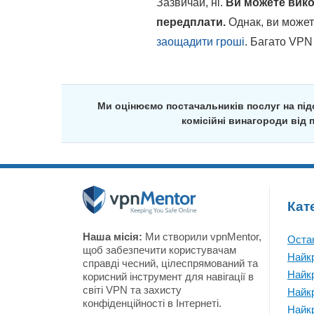
Зазвичай, ні.
Ви можете вико
передплати.
Однак, ви може
заощадити гроші
. Багато VPN
Ми оцінюємо постачальників послуг на підс
комісійні винагороди від 
Кат
Наша місія:
Ми створили vpnMentor,
Остан
щоб забезпечити користувачам
Найк
справді чесний, цілеспрямований та
Найк
корисний інструмент для навігації в
світі VPN та захисту
Найк
конфіденційності в Інтернеті.
Найк