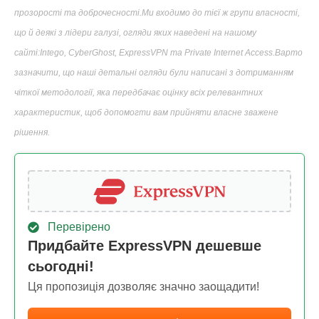
прозорості та доброчесності.Ми входимо до тієї ж групи власності,
що й деякі з лідери галузі, огляди яких наведені на нашому
сайті:Intego, CyberGhost, ExpressVPN та Private Internet Access.Варто
зазначити, що наші детальні огляди були написані з дотриманням
чіткої методології, яка передбачає оцінку всіх релевантних
характеристик, щоб допомогти вам прийняти власне зважене
рішення.
Перевірено
Придбайте ExpressVPN дешевше
сьогодні!
Ця пропозиція дозволяє значно заощадити!