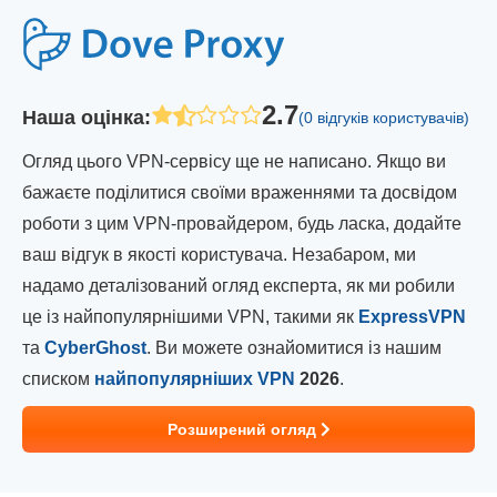
2.7
Наша оцінка
:
(0 відгуків користувачів)
Огляд цього VPN-сервісу ще не написано. Якщо ви
бажаєте поділитися своїми враженнями та досвідом
роботи з цим VPN-провайдером, будь ласка, додайте
ваш відгук в якості користувача. Незабаром, ми
надамо деталізований огляд експерта, як ми робили
це із найпопулярнішими VPN, такими як
ExpressVPN
та
CyberGhost
. Ви можете ознайомитися із нашим
списком
найпопулярніших VPN
2026
.
Розширений огляд