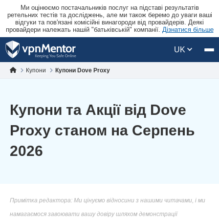
Ми оцінюємо постачальників послуг на підставі результатів
ретельних тестів та досліджень, але ми також беремо до уваги ваші
відгуки та пов'язані комісійні винагороди від провайдерів. Деякі
провайдери належать нашій "батьківській" компанії.
Дізнатися більше
UK
Купони
Купони Dove Proxy
Купони та Акції від Dove
Proxy станом на Серпень
2026
Примітка редактора: Ми цінуємо відносини з нашими читачами, і ми
намагаємося завоювати вашу довіру шляхом демонстрації