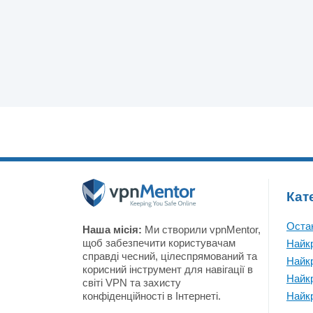
Кат
Остан
Наша місія:
Ми створили vpnMentor,
щоб забезпечити користувачам
Найк
справді чесний, цілеспрямований та
Найк
корисний інструмент для навігації в
Найк
світі VPN та захисту
конфіденційності в Інтернеті.
Найк