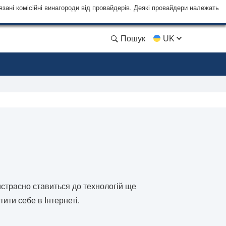
язані комісійні винагороди від провайдерів. Деякі провайдери належать
Пошук
UK
истрасно ставиться до технологій ще
ити себе в Інтернеті.