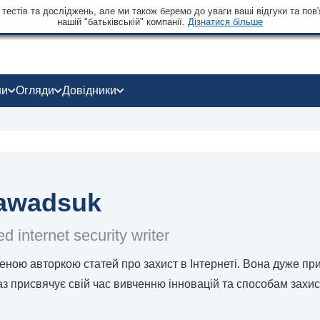
тестів та досліджень, але ми також беремо до уваги ваші відгуки та пов'
нашій "батьківській" компанії.
Дізнатися більше
ни
Огляди
Довідники
Sawadsuk
d internet security writer
ченою авторкою статей про захист в Інтернеті. Вона дуже пр
раз присвячує свій час вивченню інновацій та способам захист