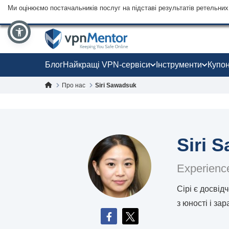
Ми оцінюємо постачальників послуг на підставі результатів ретельних 
Блог
Найкращі VPN-сервіси
Інструменти
Купо
Про нас
Siri Sawadsuk
Siri 
Experience
Сірі є досвід
з юності і за