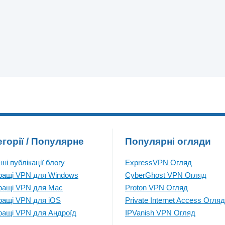
егорії / Популярне
Популярні огляди
ні публікації блогу
ExpressVPN Огляд
ращі VPN для Windows
CyberGhost VPN Огляд
ращі VPN для Mac
Proton VPN Огляд
ращі VPN для iOS
Private Internet Access Огляд
ращі VPN для Андроїд
IPVanish VPN Огляд