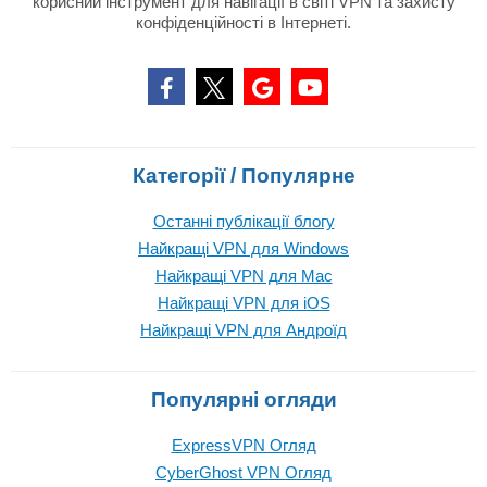
корисний інструмент для навігації в світі VPN та захисту
конфіденційності в Інтернеті.
Категорії / Популярне
Останні публікації блогу
Найкращі VPN для Windows
Найкращі VPN для Mac
Найкращі VPN для iOS
Найкращі VPN для Андроїд
Популярні огляди
ExpressVPN Огляд
CyberGhost VPN Огляд