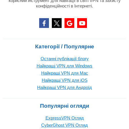
корисний інструмент для навігації в світі VPN та захисту
конфіденційності в Інтернеті.
Категорії / Популярне
Останні публікації блогу
Найкращі VPN для Windows
Найкращі VPN для Mac
Найкращі VPN для iOS
Найкращі VPN для Андроїд
Популярні огляди
ExpressVPN Огляд
CyberGhost VPN Огляд