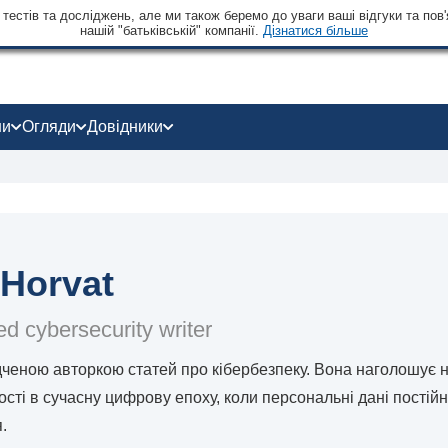
тестів та досліджень, але ми також беремо до уваги ваші відгуки та пов'
нашій "батьківській" компанії.
Дізнатися більше
ни
Огляди
Довідники
 Horvat
d cybersecurity writer
ідченою авторкою статей про кібербезпеку. Вона наголошує 
сті в сучасну цифрову епоху, коли персональні дані постійн
.