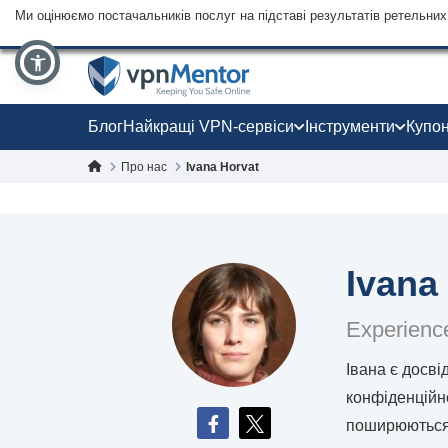
Ми оцінюємо постачальників послуг на підставі результатів ретельних 
Блог
Найкращі VPN-сервіси
Інструменти
Купо
Про нас
Ivana Horvat
Ivana
Experience
Івана є досв
конфіденційно
поширюються