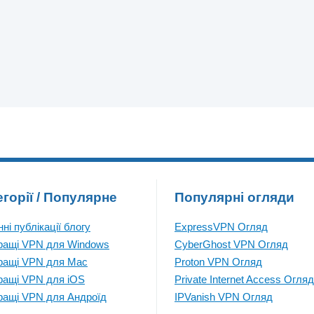
егорії / Популярне
Популярні огляди
ні публікації блогу
ExpressVPN Огляд
ращі VPN для Windows
CyberGhost VPN Огляд
ращі VPN для Mac
Proton VPN Огляд
ращі VPN для iOS
Private Internet Access Огляд
ращі VPN для Андроїд
IPVanish VPN Огляд