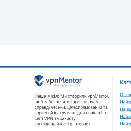
Кат
Остан
Наша місія:
Ми створили vpnMentor,
щоб забезпечити користувачам
Найк
справді чесний, цілеспрямований та
Найк
корисний інструмент для навігації в
Найк
світі VPN та захисту
конфіденційності в Інтернеті.
Найк