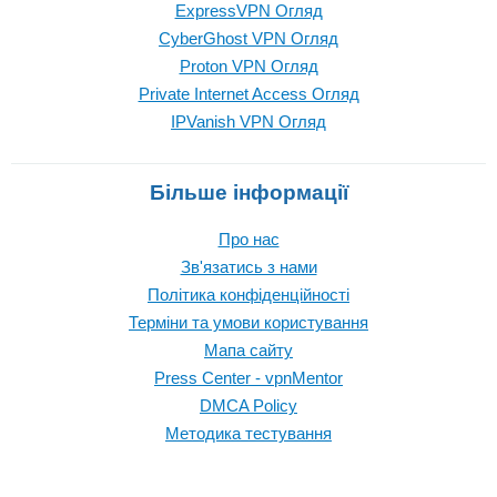
ExpressVPN Огляд
CyberGhost VPN Огляд
Proton VPN Огляд
Private Internet Access Огляд
IPVanish VPN Огляд
Більше інформації
Про нас
Зв'язатись з нами
Політика конфіденційності
Терміни та умови користування
Мапа сайту
Press Center - vpnMentor
DMCA Policy
Методика тестування