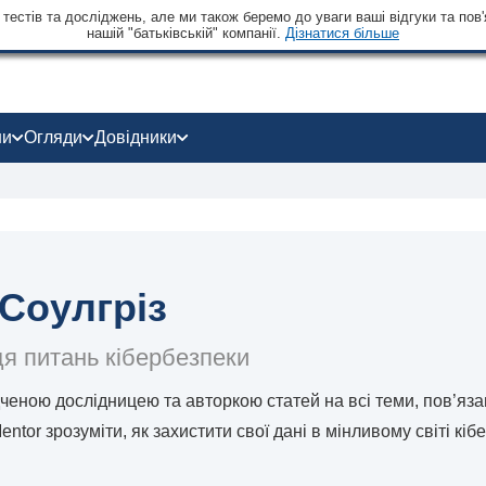
тестів та досліджень, але ми також беремо до уваги ваші відгуки та пов'
нашій "батьківській" компанії.
Дізнатися більше
ни
Огляди
Довідники
Соулгріз
я питань кібербезпеки
ченою дослідницею та авторкою статей на всі теми, пов’яза
ntor зрозуміти, як захистити свої дані в мінливому світі кіб