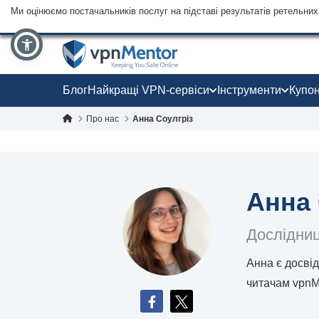
Ми оцінюємо постачальників послуг на підставі результатів ретельних 
Блог
Найкращі VPN-сервіси
Інструменти
Купо
Про нас
Анна Соулгріз
Анна 
Дослідниц
Анна є досвід
читачам vpnMe