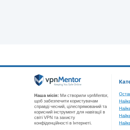
Кат
Остан
Наша місія:
Ми створили vpnMentor,
щоб забезпечити користувачам
Найк
справді чесний, цілеспрямований та
Найк
корисний інструмент для навігації в
Найк
світі VPN та захисту
конфіденційності в Інтернеті.
Найк