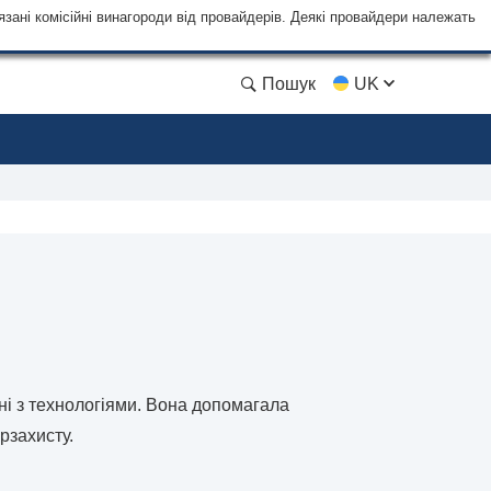
язані комісійні винагороди від провайдерів. Деякі провайдери належать
Пошук
UK
ні з технологіями. Вона допомагала
ерзахисту.