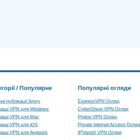
егорії / Популярне
Популярні огляди
ні публікації блогу
ExpressVPN Огляд
ращі VPN для Windows
CyberGhost VPN Огляд
ращі VPN для Mac
Proton VPN Огляд
ращі VPN для iOS
Private Internet Access Огляд
ращі VPN для Андроїд
IPVanish VPN Огляд