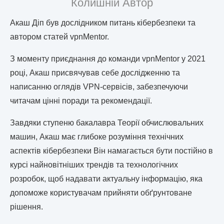
Колишній Автор
Акаш Діп був дослідником питань кібербезпеки та
автором статей vpnMentor.
З моменту приєднання до команди vpnMentor у 2021
році, Акаш присвячував себе дослідженню та
написанню оглядів VPN-сервісів, забезпечуючи
читачам цінні поради та рекомендації.
Завдяки ступеню бакалавра Теорії обчислювальних
машин, Акаш має глибоке розуміння технічних
аспектів кібербезпеки Він намагається бути постійно в
курсі найновітніших трендів та технологічних
розробок, щоб надавати актуальну інформацію, яка
допоможе користувачам прийняти обґрунтоване
рішення.