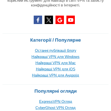
корисний інструмент для навігації в світі VPN та захисту
конфіденційності в Інтернеті.
Категорії / Популярне
Останні публікації блогу
Найкращі VPN для Windows
Найкращі VPN для Mac
Найкращі VPN для iOS
Найкращі VPN для Андроїд
Популярні огляди
ExpressVPN Огляд
CyberGhost VPN Огляд